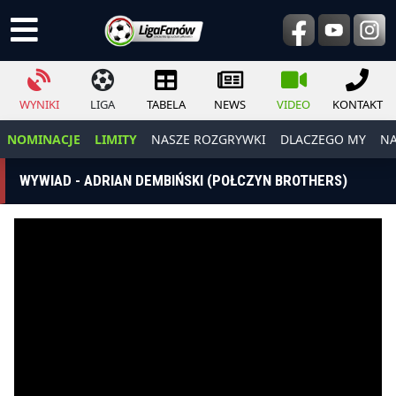
WYNIKI
LIGA
TABELA
NEWS
VIDEO
KONTAKT
NOMINACJE
LIMITY
NASZE ROZGRYWKI
DLACZEGO MY
NA
WYWIAD - ADRIAN DEMBIŃSKI (POŁCZYN BROTHERS)