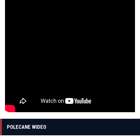
POLECANE WIDEO