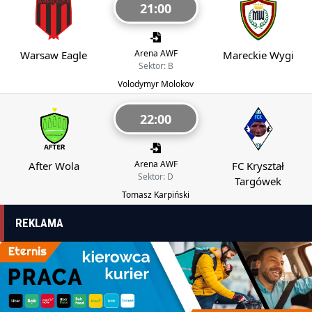
21:00
Arena AWF
Warsaw Eagle
Mareckie Wygi
Sektor: B
Volodymyr Molokov
22:00
Arena AWF
After Wola
FC Kryształ
Sektor: D
Targówek
Tomasz Karpiński
REKLAMA