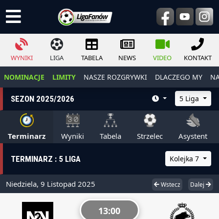
WYNIKI
LIGA
TABELA
NEWS
VIDEO
KONTAKT
NOMINACJE
LIMITY
NASZE ROZGRYWKI
DLACZEGO MY
NA
SEZON 2025/2026
5 Liga
Terminarz
Wyniki
Tabela
Strzelec
Asystent
TERMINARZ : 5 LIGA
Kolejka 7
Niedziela, 9 Listopad 2025
Wstecz
Dalej
13:00