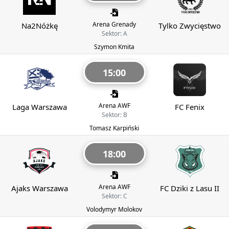
Arena Grenady
Na2Nóżkę
Tylko Zwycięstwo
Sektor: A
Szymon Kmita
15:00
Arena AWF
Laga Warszawa
FC Fenix
Sektor: B
Tomasz Karpiński
18:00
Arena AWF
Ajaks Warszawa
FC Dziki z Lasu II
Sektor: C
Volodymyr Molokov