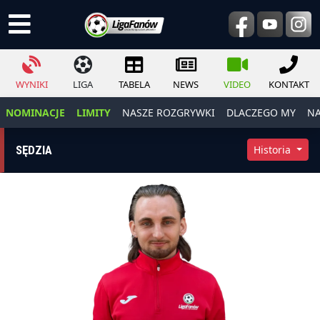
WYNIKI
LIGA
TABELA
NEWS
VIDEO
KONTAKT
NOMINACJE
LIMITY
NASZE ROZGRYWKI
DLACZEGO MY
NA
SĘDZIA
Historia