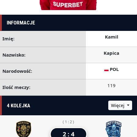
INFORMACJE
Kamil
Imię:
Kapica
Nazwisko:
POL
Narodowość:
119
Ilość meczy:
4 KOLEJKA
Więcej
( 1 : 2 )
2 : 4