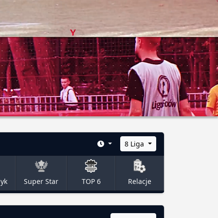
8 Liga
zyk
Super Star
TOP 6
Relacje