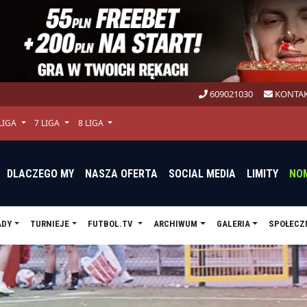
609021030
KONTAK
 LIGA
7 LIGA
8 LIGA
DLACZEGO MY
NASZA OFERTA
SOCIAL MEDIA
LIMITY
NO
ADY
TURNIEJE
FUTBOL.TV
ARCHIWUM
GALERIA
SPOŁECZ