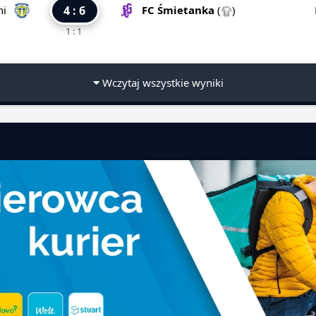
ni
4 : 6
FC Śmietanka
(
)
1 : 1
Wczytaj wszystkie wyniki