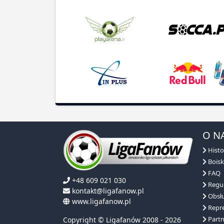
O N
Histo
Boisk
FAQ
+48 609 021 030
Regu
kontakt@ligafanow.pl
Obsłu
www.ligafanow.pl
Repre
Partn
Copyright © Ligafanów 2008 - 2026