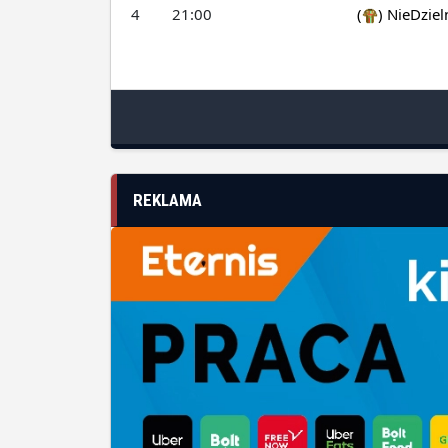
4
21:00
(
)
NieDziel
REKLAMA