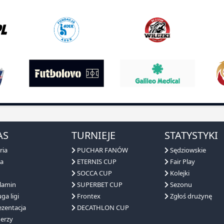
AS
TURNIEJE
STATYSTYKI
ria
PUCHAR FANÓW
Sędziowskie
a
ETERNIS CUP
Fair Play
SOCCA CUP
Kolejki
lamin
SUPERBET CUP
Sezonu
ga ligi
Frontex
Zgłoś drużynę
zentacja
DECATHLON CUP
erzy