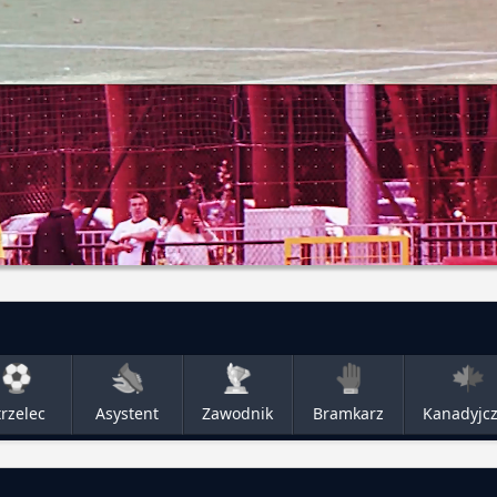
trzelec
Asystent
Zawodnik
Bramkarz
Kanadyjc