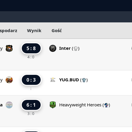
spodarz
Wynik
Gość
sy
5 : 8
Inter
(
)
4 : 0
ny
0 : 3
YUG.BUD
(
)
:
a
6 : 1
Heavyweight Heroes
(
)
3 : 0