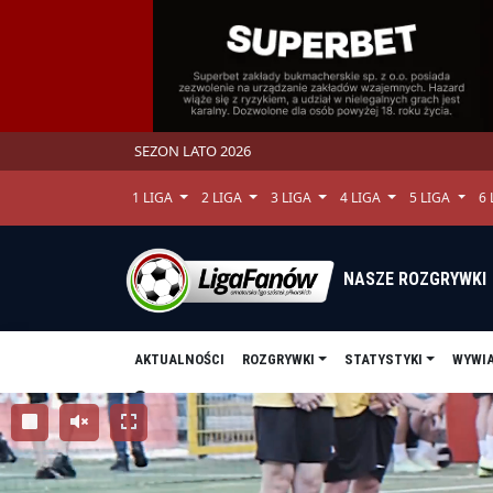
SEZON LATO 2026
1 LIGA
2 LIGA
3 LIGA
4 LIGA
5 LIGA
6
NASZE ROZGRYWKI
AKTUALNOŚCI
ROZGRYWKI
STATYSTYKI
WYWI