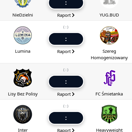
:
NieDzielni
YUG.BUD
Raport
( : )
:
Lumina
Szereg
Raport
Homogenizowany
( : )
:
Lisy Bez Polisy
FC Śmietanka
Raport
( : )
:
Inter
Heavyweight
Raport