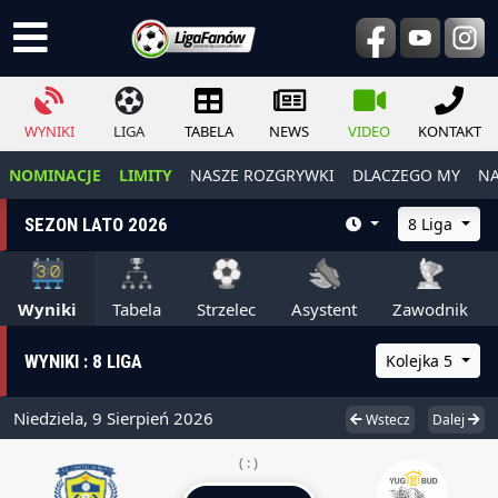
WYNIKI
LIGA
TABELA
NEWS
VIDEO
KONTAKT
NOMINACJE
LIMITY
NASZE ROZGRYWKI
DLACZEGO MY
NA
SEZON LATO 2026
8 Liga
Wyniki
Tabela
Strzelec
Asystent
Zawodnik
WYNIKI : 8 LIGA
Kolejka 5
Niedziela, 9 Sierpień 2026
Wstecz
Dalej
( : )