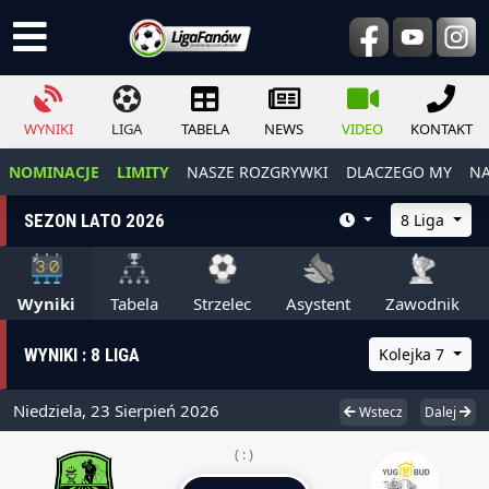
WYNIKI
LIGA
TABELA
NEWS
VIDEO
KONTAKT
NOMINACJE
LIMITY
NASZE ROZGRYWKI
DLACZEGO MY
NA
SEZON LATO 2026
8 Liga
Wyniki
Tabela
Strzelec
Asystent
Zawodnik
WYNIKI : 8 LIGA
Kolejka 7
Niedziela, 23 Sierpień 2026
Wstecz
Dalej
( : )