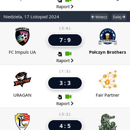
Raport
Niedziela, 17 Listopad 2024
Wstecz
Dalej
( 3 : 6 )
7 : 9
FC Impuls UA
Połczyn Brothers
Raport
( 1 : 3 )
3 : 3
URAGAN
Fair Partner
Raport
( 3 : 2 )
4 : 5