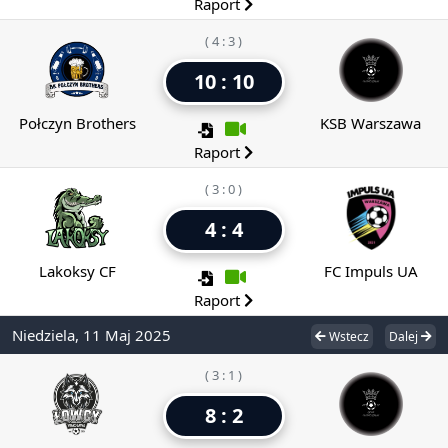
Raport
( 4 : 3 )
10 : 10
Połczyn Brothers
KSB Warszawa
Raport
( 3 : 0 )
4 : 4
Lakoksy CF
FC Impuls UA
Raport
Niedziela, 11 Maj 2025
Wstecz
Dalej
( 3 : 1 )
8 : 2