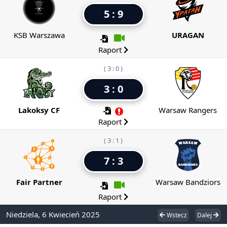
5 : 9
KSB Warszawa
URAGAN
Raport
( 3 : 0 )
3 : 0
Lakoksy CF
Warsaw Rangers
Raport
( 3 : 1 )
7 : 3
Fair Partner
Warsaw Bandziors
Raport
Niedziela, 6 Kwiecień 2025
Wstecz
Dalej