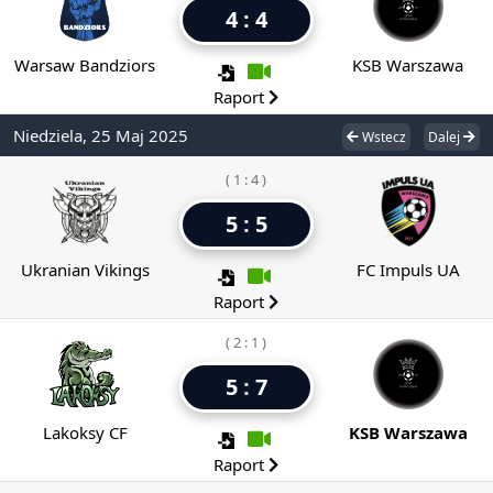
4 : 4
Warsaw Bandziors
KSB Warszawa
Raport
Niedziela, 25 Maj 2025
Wstecz
Dalej
( 1 : 4 )
5 : 5
Ukranian Vikings
FC Impuls UA
Raport
( 2 : 1 )
5 : 7
Lakoksy CF
KSB Warszawa
Raport