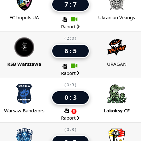
7 : 7
FC Impuls UA
Ukranian Vikings
Raport
( 2 : 0 )
6 : 5
KSB Warszawa
URAGAN
Raport
( 0 : 3 )
0 : 3
Warsaw Bandziors
Lakoksy CF
Raport
( 0 : 3 )