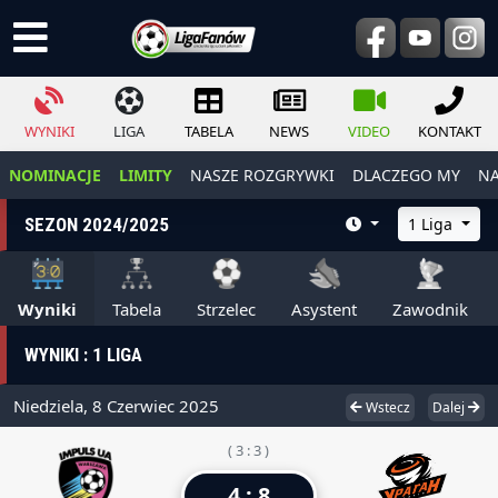
WYNIKI
LIGA
TABELA
NEWS
VIDEO
KONTAKT
NOMINACJE
LIMITY
NASZE ROZGRYWKI
DLACZEGO MY
NA
SEZON 2024/2025
1 Liga
Wyniki
Tabela
Strzelec
Asystent
Zawodnik
WYNIKI : 1 LIGA
Niedziela, 8 Czerwiec 2025
Wstecz
Dalej
( 3 : 3 )
4 : 8