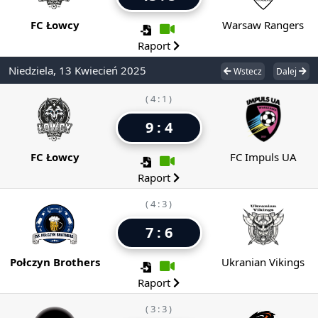
FC Łowcy
Warsaw Rangers
Raport
Niedziela, 13 Kwiecień 2025
Wstecz
Dalej
( 4 : 1 )
9 : 4
FC Łowcy
FC Impuls UA
Raport
( 4 : 3 )
7 : 6
Połczyn Brothers
Ukranian Vikings
Raport
( 3 : 3 )