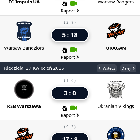
FC Impuls UA
Warsaw Rangers
Raport
( 2 : 9 )
5 : 18
Warsaw Bandziors
URAGAN
Raport
Niedziela, 27 Kwiecień 2025
Wstecz
Dalej
( 1 : 0 )
3 : 0
KSB Warszawa
Ukranian Vikings
Raport
( 9 : 3 )
17 : 8