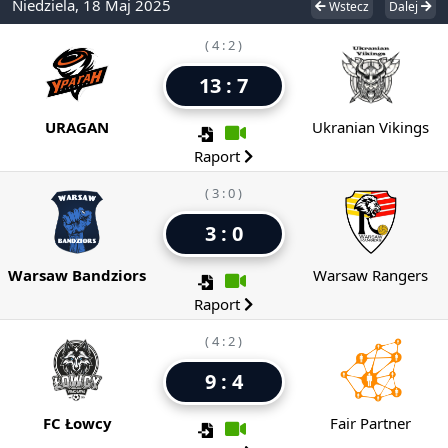
Niedziela, 18 Maj 2025
Wstecz
Dalej
( 4 : 2 )
13 : 7
URAGAN
Ukranian Vikings
Raport
( 3 : 0 )
3 : 0
Warsaw Bandziors
Warsaw Rangers
Raport
( 4 : 2 )
9 : 4
FC Łowcy
Fair Partner