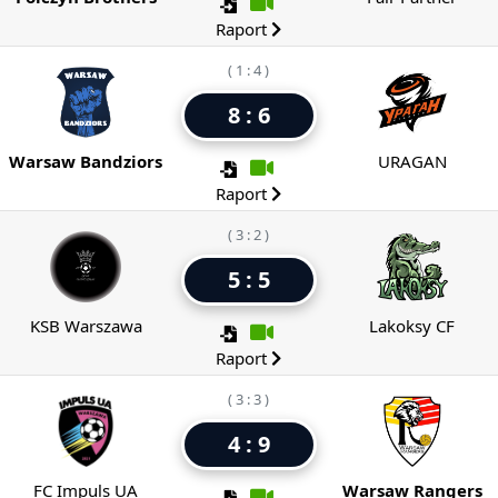
Raport
( 1 : 4 )
8 : 6
Warsaw Bandziors
URAGAN
Raport
( 3 : 2 )
5 : 5
KSB Warszawa
Lakoksy CF
Raport
( 3 : 3 )
4 : 9
FC Impuls UA
Warsaw Rangers