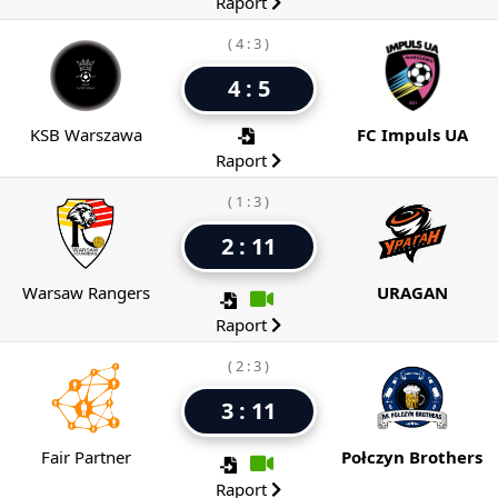
Raport
( 4 : 3 )
4 : 5
KSB Warszawa
FC Impuls UA
Raport
( 1 : 3 )
2 : 11
Warsaw Rangers
URAGAN
Raport
( 2 : 3 )
3 : 11
Fair Partner
Połczyn Brothers
Raport