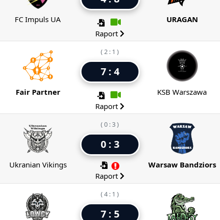
FC Impuls UA
URAGAN
Raport
( 2 : 1 )
7 : 4
Fair Partner
KSB Warszawa
Raport
( 0 : 3 )
0 : 3
Ukranian Vikings
Warsaw Bandziors
Raport
( 4 : 1 )
7 : 5