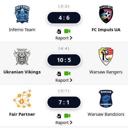
( 3 : 2 )
4 : 6
Inferno Team
FC Impuls UA
Raport
( 4 : 4 )
10 : 5
Ukranian Vikings
Warsaw Rangers
Raport
( 3 : 1 )
7 : 1
Fair Partner
Warsaw Bandziors
Raport