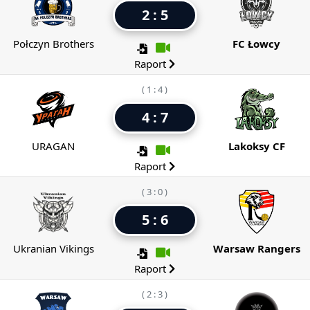
2 : 5
Połczyn Brothers
FC Łowcy
Raport
( 1 : 4 )
4 : 7
URAGAN
Lakoksy CF
Raport
( 3 : 0 )
5 : 6
Ukranian Vikings
Warsaw Rangers
Raport
( 2 : 3 )