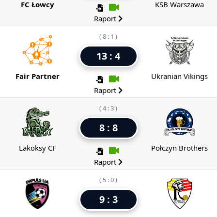
FC Łowcy
KSB Warszawa
Raport
( 8 : 1 )
13 : 4
Fair Partner
Ukranian Vikings
Raport
( 4 : 3 )
8 : 8
Lakoksy CF
Połczyn Brothers
Raport
( 5 : 0 )
9 : 3