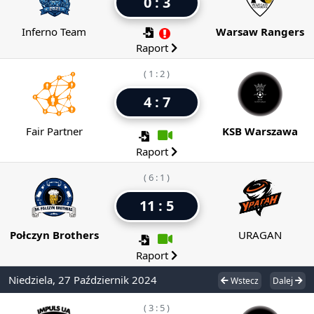
0 : 3
Inferno Team
Warsaw Rangers
Raport
( 1 : 2 )
4 : 7
Fair Partner
KSB Warszawa
Raport
( 6 : 1 )
11 : 5
Połczyn Brothers
URAGAN
Raport
Niedziela, 27 Październik 2024
Wstecz
Dalej
( 3 : 5 )