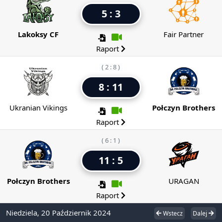
5 : 3
Lakoksy CF
Fair Partner
Raport
( 2 : 8 )
8 : 11
Ukranian Vikings
Połczyn Brothers
Raport
( 6 : 1 )
11 : 5
Połczyn Brothers
URAGAN
Raport
Niedziela, 20 Październik 2024
Wstecz
Dalej