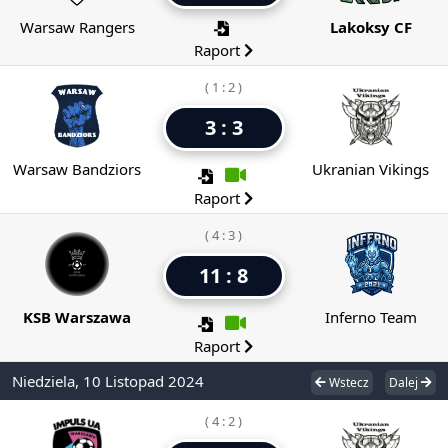
Warsaw Rangers
Lakoksy CF
Raport
( 1 : 2 )
3 : 3
Warsaw Bandziors
Ukranian Vikings
Raport
( 4 : 3 )
11 : 8
KSB Warszawa
Inferno Team
Raport
Niedziela, 10 Listopad 2024
Wstecz
Dalej
( 4 : 2 )