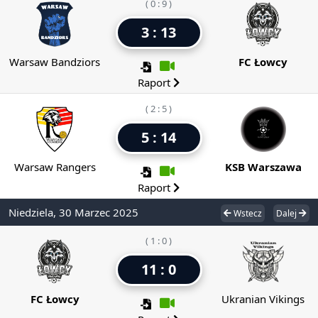
( 0 : 9 )
3 : 13
Warsaw Bandziors
FC Łowcy
Raport
( 2 : 5 )
5 : 14
Warsaw Rangers
KSB Warszawa
Raport
Niedziela, 30 Marzec 2025
Wstecz
Dalej
( 1 : 0 )
11 : 0
FC Łowcy
Ukranian Vikings