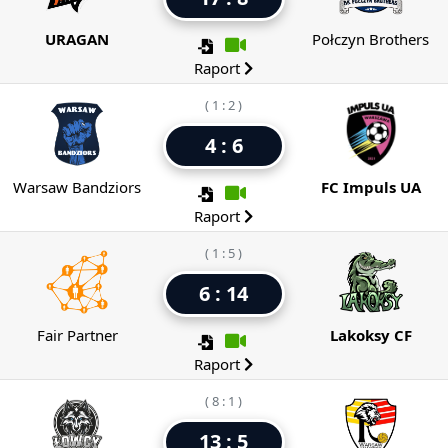
URAGAN
Połczyn Brothers
Raport
( 1 : 2 )
4 : 6
Warsaw Bandziors
FC Impuls UA
Raport
( 1 : 5 )
6 : 14
Fair Partner
Lakoksy CF
Raport
( 8 : 1 )
13 : 5