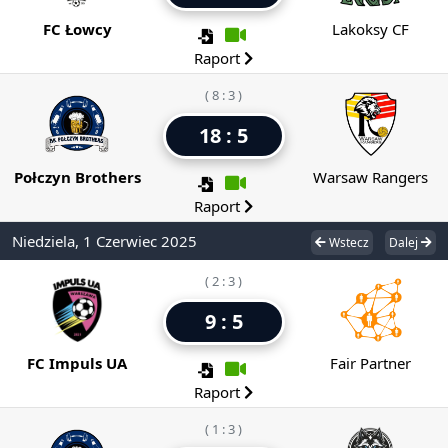
FC Łowcy
Lakoksy CF
Raport
( 8 : 3 )
18 : 5
Połczyn Brothers
Warsaw Rangers
Raport
Niedziela, 1 Czerwiec 2025
Wstecz
Dalej
( 2 : 3 )
9 : 5
FC Impuls UA
Fair Partner
Raport
( 1 : 3 )