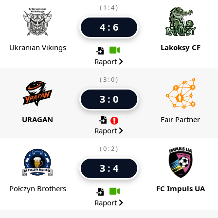
( 1 : 4 )
4 : 6
Ukranian Vikings
Lakoksy CF
Raport
( 3 : 0 )
3 : 0
URAGAN
Fair Partner
Raport
( 0 : 2 )
3 : 4
Połczyn Brothers
FC Impuls UA
Raport