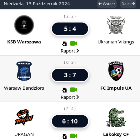
Niedziela, 13 Październik 2024
Wstecz
Dalej
( 2 : 2 )
5 : 4
KSB Warszawa
Ukranian Vikings
Raport
( 0 : 3 )
3 : 7
Warsaw Bandziors
FC Impuls UA
Raport
( 2 : 4 )
6 : 10
URAGAN
Lakoksy CF