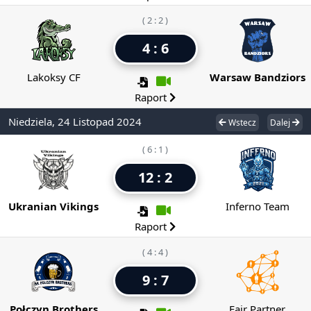
( 2 : 2 )
4 : 6
Lakoksy CF
Warsaw Bandziors
Raport
Niedziela, 24 Listopad 2024
Wstecz
Dalej
( 6 : 1 )
12 : 2
Ukranian Vikings
Inferno Team
Raport
( 4 : 4 )
9 : 7
Połczyn Brothers
Fair Partner