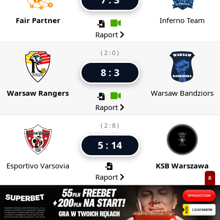
Fair Partner
Inferno Team
Raport
( 2 : 0 )
8 : 3
Warsaw Rangers
Warsaw Bandziors
Raport
( 2 : 8 )
5 : 14
Esportivo Varsovia
KSB Warszawa
Raport
( 6 : 1 )
11 : 5