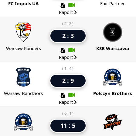
FC Impuls UA
Fair Partner
Raport
( 2 : 2 )
2 : 3
Warsaw Rangers
KSB Warszawa
Raport
( 1 : 4 )
2 : 9
Warsaw Bandziors
Połczyn Brothers
Raport
( 6 : 1 )
11 : 5