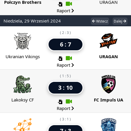
Połczyn Brothers
URAGAN
Raport
Niedziela, 29 Wrzesień 2024
Wstecz
Dalej
( 2 : 3 )
6 : 7
Ukranian Vikings
URAGAN
Raport
( 1 : 5 )
3 : 10
Lakoksy CF
FC Impuls UA
Raport
( 3 : 1 )
7 : 3