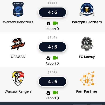
( 1 : 3 )
4 : 6
Warsaw Bandziors
Połczyn Brothers
Raport
( 1 : 4 )
4 : 6
URAGAN
FC Łowcy
Raport
( 1 : 1 )
4 : 6
Warsaw Rangers
Fair Partner
Raport