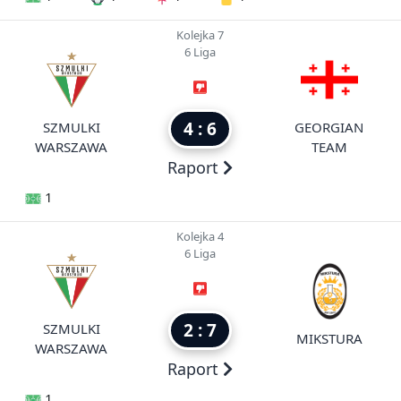
Kolejka 7
6 Liga
4 : 6
SZMULKI
GEORGIAN
WARSZAWA
TEAM
Raport
1
Kolejka 4
6 Liga
2 : 7
SZMULKI
MIKSTURA
WARSZAWA
Raport
1