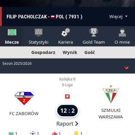
FILIP PACHOLCZAK -
POL ( 7931 )
Więcej
Mecze
Statystyki
Kariera
Gold Team
O mnie
Gospodarz
Wynik
Gość
Sezon 2025/2026
Kolejka 9
6 Liga
12 : 2
SZMULKI
FC ZABORÓW
WARSZAWA
Raport
1
1
1
1