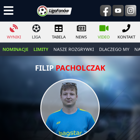
WYNIKI
LIGA
TABELA
NEWS
VIDEO
KONTAKT
NOMINACJE
LIMITY
NASZE ROZGRYWKI
DLACZEGO MY
NA
FILIP
PACHOLCZAK