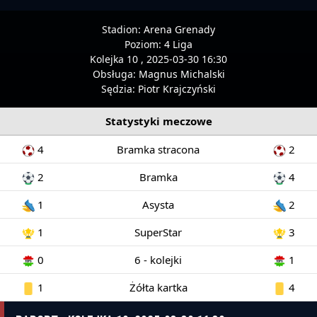
Stadion:
Arena Grenady
Poziom:
4 Liga
Kolejka 10 , 2025-03-30 16:30
Obsługa:
Magnus Michalski
Sędzia:
Piotr Krajczyński
Statystyki meczowe
4
Bramka stracona
2
2
Bramka
4
1
Asysta
2
1
SuperStar
3
0
6 - kolejki
1
1
Żółta kartka
4