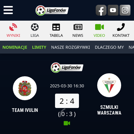
WYNIKI
LIGA
TABELA
NEWS
VIDEO
KONTAKT
NOMINACJE
LIMITY
NASZE ROZGRYWKI
DLACZEGO MY
NA
2025-03-30 16:30
2 : 4
SZMULKI
TEAM IVULIN
( 0 : 3 )
WARSZAWA