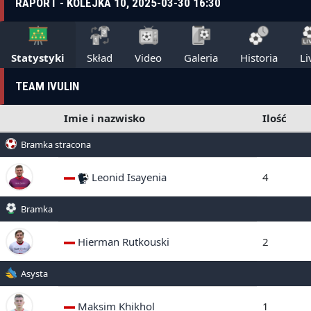
RAPORT - KOLEJKA 10, 2025-03-30 16:30
Statystyki
Skład
Video
Galeria
Historia
Li
TEAM IVULIN
Imie i nazwisko
Ilość
Bramka stracona
Leonid Isayenia
4
Bramka
Hierman Rutkouski
2
Asysta
Maksim Khikhol
1