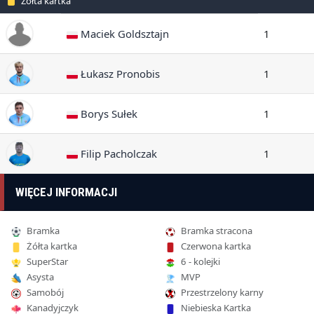
Żółta kartka
Maciek Goldsztajn
1
Łukasz Pronobis
1
Borys Sułek
1
Filip Pacholczak
1
WIĘCEJ INFORMACJI
Bramka
Bramka stracona
Żółta kartka
Czerwona kartka
SuperStar
6 - kolejki
Asysta
MVP
Samobój
Przestrzelony karny
Kanadyjczyk
Niebieska Kartka