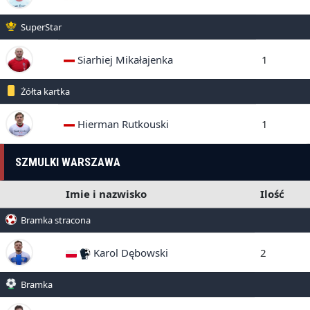
SuperStar
Siarhiej Mikałajenka
1
Żółta kartka
Hierman Rutkouski
1
SZMULKI WARSZAWA
Imie i nazwisko
Ilość
Bramka stracona
Karol Dębowski
2
Bramka