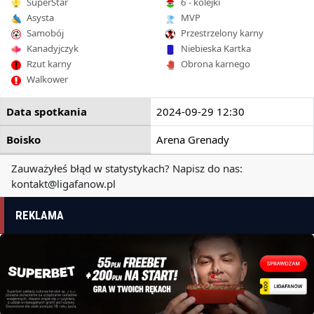
SuperStar
6 - kolejki
Asysta
MVP
Samobój
Przestrzelony karny
Kanadyjczyk
Niebieska Kartka
Rzut karny
Obrona karnego
Walkower
Data spotkania
2024-09-29 12:30
Boisko
Arena Grenady
Zauważyłeś błąd w statystykach? Napisz do nas:
kontakt@ligafanow.pl
REKLAMA