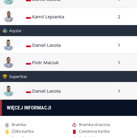
Kamil Lepianka
2
Asysta
Daniel Lasota
1
Piotr Maciuk
1
SuperStar
Daniel Lasota
1
WIĘCEJ INFORMACJI
Bramka
Bramka stracona
Żółta kartka
Czerwona kartka