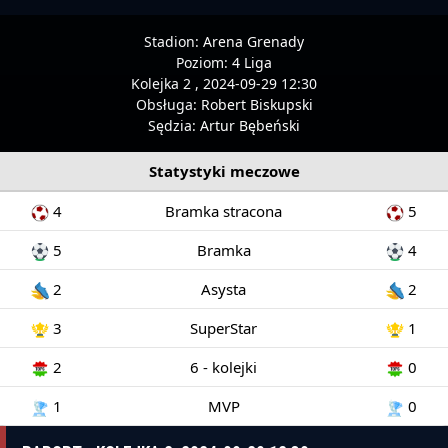
Stadion:
Arena Grenady
Poziom:
4 Liga
Kolejka 2 , 2024-09-29 12:30
Obsługa:
Robert Biskupski
Sędzia:
Artur Bębeński
Statystyki meczowe
4
Bramka stracona
5
5
Bramka
4
2
Asysta
2
3
SuperStar
1
2
6 - kolejki
0
1
MVP
0