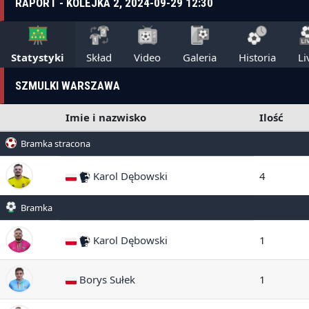
RAPORT - KOLEJKA 2, 2024-09-29 12:30
Statystyki
Skład
Video
Galeria
Historia
Li
SZMULKI WARSZAWA
Imie i nazwisko
Ilość
Bramka stracona
Karol Dębowski
4
Bramka
Karol Dębowski
1
Borys Sułek
1