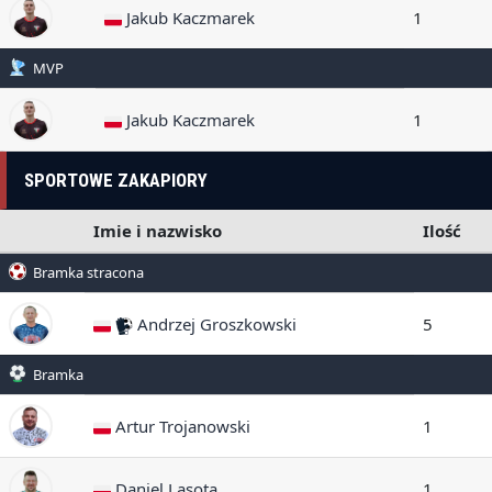
Jakub Kaczmarek
1
MVP
Jakub Kaczmarek
1
SPORTOWE ZAKAPIORY
Imie i nazwisko
Ilość
Bramka stracona
Andrzej Groszkowski
5
Bramka
Artur Trojanowski
1
Daniel Lasota
1