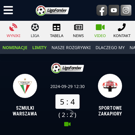
WYNIKI
LIGA
TABELA
NEWS
VIDEO
KONTAKT
NOMINACJE
LIMITY
NASZE ROZGRYWKI
DLACZEGO MY
NA
2024-09-29 12:30
5 : 4
SZMULKI
SPORTOWE
( 2 : 2 )
WARSZAWA
ZAKAPIORY