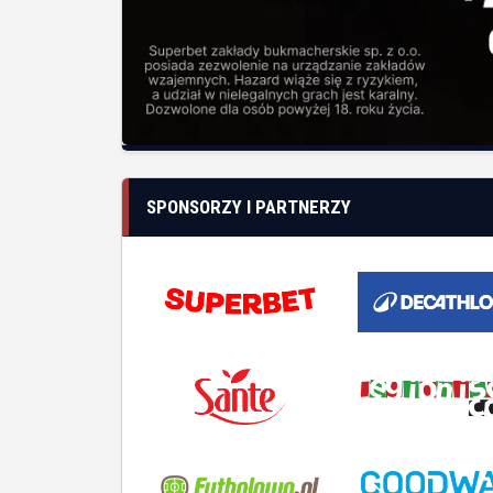
SPONSORZY I PARTNERZY