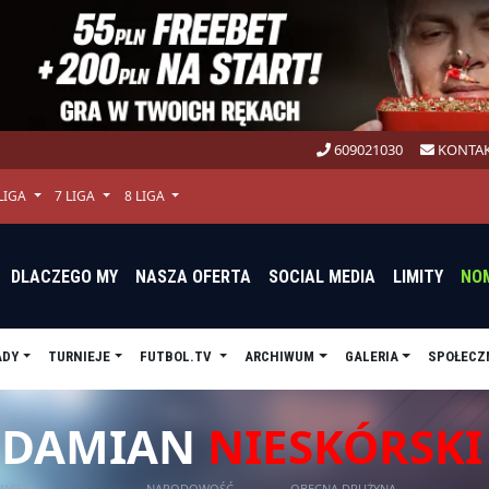
609021030
KONTAK
 LIGA
7 LIGA
8 LIGA
DLACZEGO MY
NASZA OFERTA
SOCIAL MEDIA
LIMITY
NO
ADY
TURNIEJE
FUTBOL.TV
ARCHIWUM
GALERIA
SPOŁECZ
DAMIAN
NIESKÓRSKI
WIEK
NARODOWOŚĆ
OBECNA DRUŻYNA