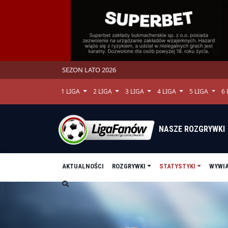
SEZON LATO 2026
1 LIGA
2 LIGA
3 LIGA
4 LIGA
5 LIGA
6
NASZE ROZGRYWKI
AKTUALNOŚCI
ROZGRYWKI
STATYSTYKI
WYWI