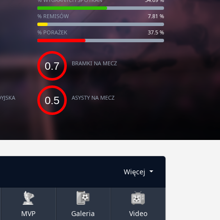
% REMISÓW
7.81 %
% PORAŻEK
37.5 %
BRAMKI NA MECZ
0.7
YJSKA
ASYSTY NA MECZ
0.5
Więcej
MVP
Galeria
Video