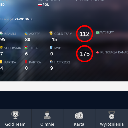
BD.
POL
POZYCJA:
ZAWODNIK
WYSTĘPY
112
BRAMKI
ASYSTY
GOLD TEAM
95
80
-15
SUPERSTAR
TOP 6
MVP
PUNKTACJA KANAD
175
7
6
0
KARTKA
KARTKA
HATTRICKI
4
0
9
Gold Team
O mnie
Karta
Wyróżnienia