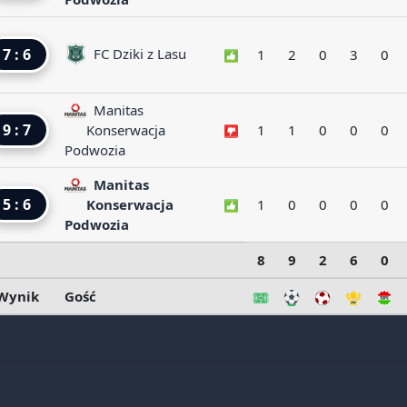
7 : 6
FC Dziki z Lasu
1
2
0
3
0
Manitas
9 : 7
Konserwacja
1
1
0
0
0
Podwozia
Manitas
5 : 6
Konserwacja
1
0
0
0
0
Podwozia
8
9
2
6
0
Wynik
Gość