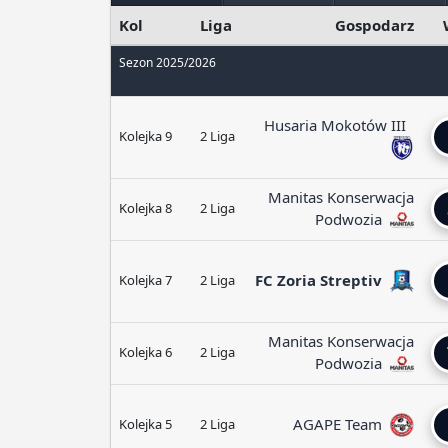
Kol
Liga
Gospodarz
Sezon 2025/2026
Husaria Mokotów III
Kolejka 9
2 Liga
Manitas Konserwacja
Kolejka 8
2 Liga
Podwozia
FC Zoria Streptiv
Kolejka 7
2 Liga
Manitas Konserwacja
Kolejka 6
2 Liga
Podwozia
AGAPE Team
Kolejka 5
2 Liga