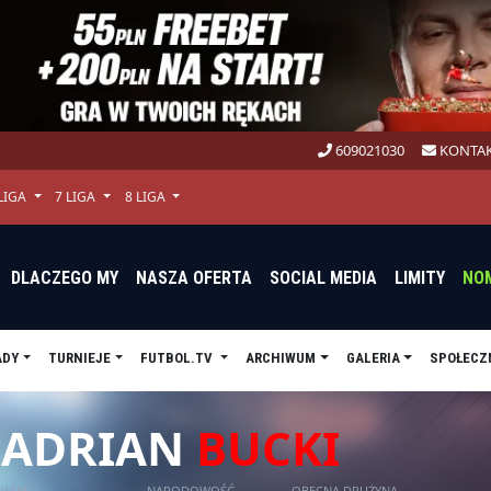
609021030
KONTAK
 LIGA
7 LIGA
8 LIGA
DLACZEGO MY
NASZA OFERTA
SOCIAL MEDIA
LIMITY
NO
ADY
TURNIEJE
FUTBOL.TV
ARCHIWUM
GALERIA
SPOŁECZ
ADRIAN
BUCKI
WIEK
NARODOWOŚĆ
OBECNA DRUŻYNA