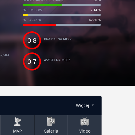
% REMISÓW
7.14 %
% PORAŻEK
42.86 %
BRAMKI NA MECZ
0.8
YJSKA
ASYSTY NA MECZ
0.7
Więcej
MVP
Galeria
Video