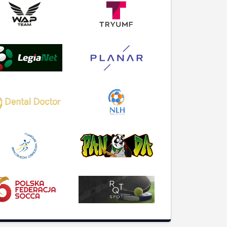
O SERWISIE
Instrukcja Obsługi
Zasady korzystania
Wymagania systemowe
Polityka prywatności
RODO