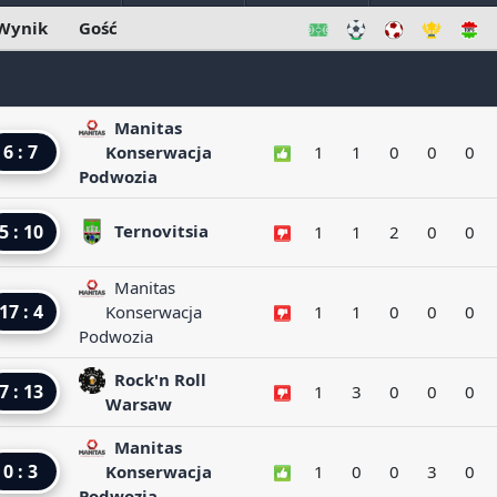
Wynik
Gość
Manitas
6 : 7
Konserwacja
1
1
0
0
0
Podwozia
5 : 10
Ternovitsia
1
1
2
0
0
Manitas
17 : 4
Konserwacja
1
1
0
0
0
Podwozia
Rock'n Roll
7 : 13
1
3
0
0
0
Warsaw
Manitas
0 : 3
Konserwacja
1
0
0
3
0
Podwozia