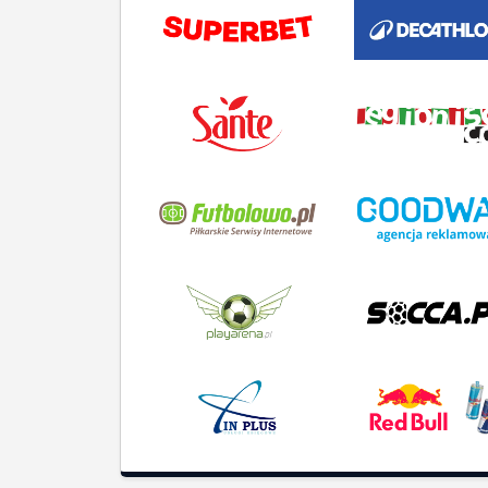
O N
Histo
Boisk
FAQ
+48 609 021 030
Regu
kontakt@ligafanow.pl
Obsłu
www.ligafanow.pl
Repre
Partn
Copyright © Ligafanów 2008 - 2026