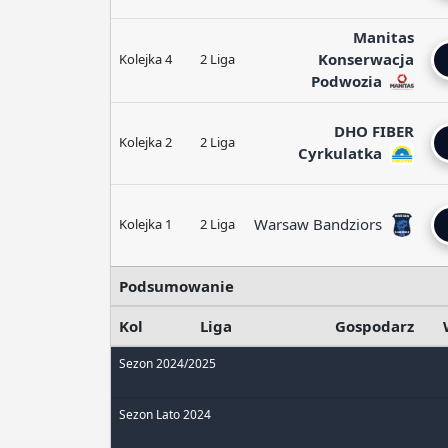
Manitas
Konserwacja
Kolejka 4
2 Liga
Podwozia
DHO FIBER
Kolejka 2
2 Liga
Cyrkulatka
Warsaw Bandziors
Kolejka 1
2 Liga
Podsumowanie
Kol
Liga
Gospodarz
Sezon 2024/2025
Sezon Lato 2024