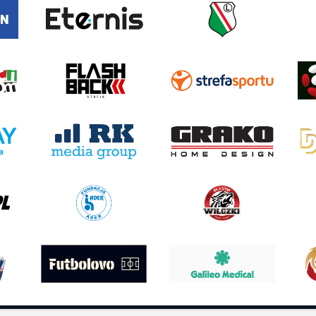
AS
TURNIEJE
STATYSTYKI
ria
PUCHAR FANÓW
Sędziowskie
a
ETERNIS CUP
Fair Play
SOCCA CUP
Kolejki
lamin
SUPERBET CUP
Sezonu
ga ligi
Frontex
Zgłoś drużynę
zentacja
DECATHLON CUP
erzy