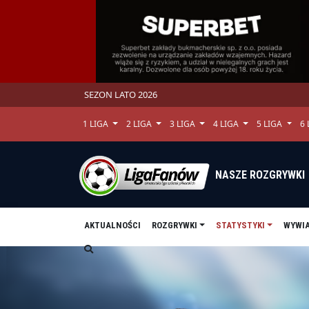
SEZON LATO 2026
1 LIGA
2 LIGA
3 LIGA
4 LIGA
5 LIGA
6
NASZE ROZGRYWKI
AKTUALNOŚCI
ROZGRYWKI
STATYSTYKI
WYWI