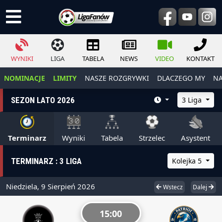
WYNIKI
LIGA
TABELA
NEWS
VIDEO
KONTAKT
NOMINACJE
LIMITY
NASZE ROZGRYWKI
DLACZEGO MY
NA
SEZON LATO 2026
3 Liga
Terminarz
Wyniki
Tabela
Strzelec
Asystent
TERMINARZ : 3 LIGA
Kolejka 5
Niedziela, 9 Sierpień 2026
Wstecz
Dalej
15:00