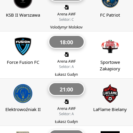
Arena AWF
KSB II Warszawa
FC Patriot
Sektor: C
Volodymyr Molokov
18:00
Arena AWF
Force Fusion FC
Sportowe
Sektor: A
Zakapiory
Łukasz Gudyn
21:00
Arena AWF
Elektrowoźniak II
LaFlame Bielany
Sektor: A
Łukasz Gudyn