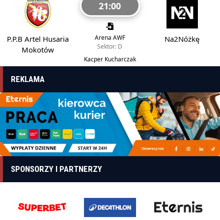
21:00
Arena AWF
P.P.B Artel Husaria
Na2Nóżkę
Sektor: D
Mokotów
Kacper Kucharczak
REKLAMA
SPONSORZY I PARTNERZY