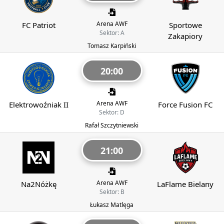
Arena AWF
FC Patriot
Sportowe
Sektor: A
Zakapiory
Tomasz Karpiński
20:00
Arena AWF
Elektrowoźniak II
Force Fusion FC
Sektor: D
Rafał Szczytniewski
21:00
Arena AWF
Na2Nóżkę
LaFlame Bielany
Sektor: B
Łukasz Matlęga