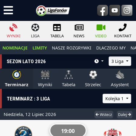
WYNIKI
LIGA
TABELA
NEWS
VIDEO
KONTAKT
NOMINACJE
LIMITY
NASZE ROZGRYWKI
DLACZEGO MY
NA
SEZON LATO 2026
3 Liga
Terminarz
Wyniki
Tabela
Strzelec
Asystent
TERMINARZ : 3 LIGA
Kolejka 1
Niedziela, 12 Lipiec 2026
Wstecz
Dalej
19:00