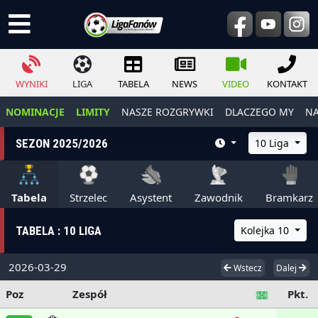
WYNIKI
LIGA
TABELA
NEWS
VIDEO
KONTAKT
NOMINACJE
LIMITY
NASZE ROZGRYWKI
DLACZEGO MY
NA
SEZON 2025/2026
10 Liga
Tabela
Strzelec
Asystent
Zawodnik
Bramkarz
TABELA : 10 LIGA
Kolejka 10
2026-03-29
Wstecz
Dalej
Poz
Zespół
Pkt.