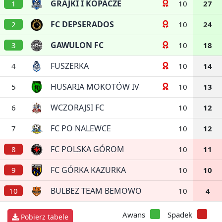
GRAJKI I KOPACZE
1
10
27
FC DEPSERADOS
2
10
24
GAWULON FC
3
10
18
FUSZERKA
4
10
14
HUSARIA MOKOTÓW IV
5
10
13
WCZORAJSI FC
6
10
12
FC PO NALEWCE
7
10
12
FC POLSKA GÓROM
8
10
11
FC GÓRKA KAZURKA
9
10
10
BULBEZ TEAM BEMOWO
10
10
4
Awans
Spadek
Pobierz tabele