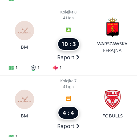
Kolejka 8
4 Liga
10 : 3
WARSZAWSKA
BM
FERAJNA
Raport
1
1
1
Kolejka 7
4 Liga
4 : 4
BM
FC BULLS
Raport
1