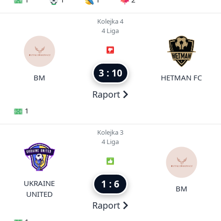
Kolejka 4
4 Liga
3 : 10
BM
HETMAN FC
Raport
1
Kolejka 3
4 Liga
1 : 6
UKRAINE
BM
UNITED
Raport