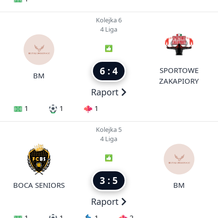
Kolejka 6
4 Liga
6 : 4
SPORTOWE
BM
ZAKAPIORY
Raport
1
1
1
Kolejka 5
4 Liga
3 : 5
BOCA SENIORS
BM
Raport
1
1
1
2