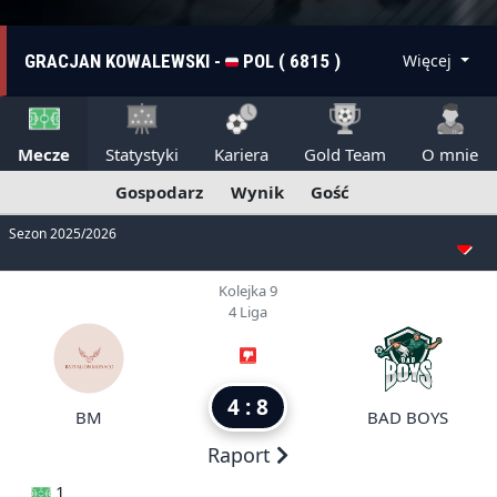
GRACJAN KOWALEWSKI -
POL ( 6815 )
Więcej
Mecze
Statystyki
Kariera
Gold Team
O mnie
Gospodarz
Wynik
Gość
Sezon 2025/2026
Kolejka 9
4 Liga
4 : 8
BM
BAD BOYS
Raport
1