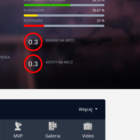
% REMISÓW
16.67 %
% PORAŻEK
25 %
BRAMKI NA MECZ
0.3
YJSKA
ASYSTY NA MECZ
0.3
Więcej
MVP
Galeria
Video