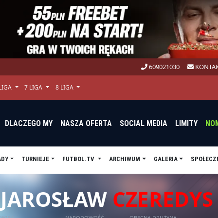
609021030
KONTAK
 LIGA
7 LIGA
8 LIGA
DLACZEGO MY
NASZA OFERTA
SOCIAL MEDIA
LIMITY
NO
ADY
TURNIEJE
FUTBOL.TV
ARCHIWUM
GALERIA
SPOŁECZ
JAROSŁAW
CZEREDYS
WIEK
NARODOWOŚĆ
OBECNA DRUŻYNA