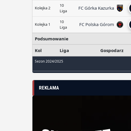
10
FC Górka Kazurka
Kolejka 2
Liga
10
FC Polska Górom
Kolejka 1
Liga
Podsumowanie
Kol
Liga
Gospodarz
Sezon 2024/2025
REKLAMA
SPONSORZY I PARTNERZY