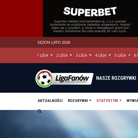
SEZON LATO 2026
1 LIGA
2 LIGA
3 LIGA
4 LIGA
5 LIGA
6
NASZE ROZGRYWKI
AKTUALNOŚCI
ROZGRYWKI
STATYSTYKI
WYWI