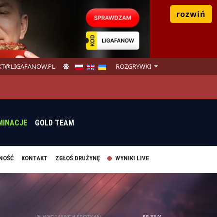
rozwiń
T@LIGAFANOW.PL
ROZGRYWKI
MINACJE
GOLD TEAM
NOŚĆ
KONTAKT
ZGŁOŚ DRUŻYNĘ
WYNIKI LIVE
% WYGRANYCH SPOTKAŃ
58.33 %