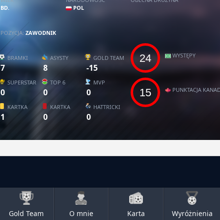
BD.
POL
POZYCJA:
ZAWODNIK
WYSTĘPY
24
BRAMKI
ASYSTY
GOLD TEAM
7
8
-15
SUPERSTAR
TOP 6
MVP
PUNKTACJA KANAD
15
0
0
0
KARTKA
KARTKA
HATTRICKI
1
0
0
Gold Team
O mnie
Karta
Wyróżnienia