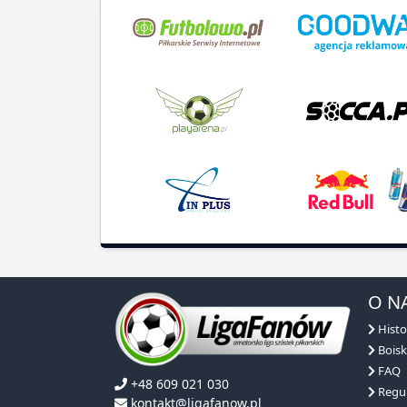
O N
Histo
Boisk
FAQ
+48 609 021 030
Regu
kontakt@ligafanow.pl
Obsłu
www.ligafanow.pl
Repre
Partn
Copyright © Ligafanów 2008 - 2026
NASZA OFERTA
NASZE ROZGRYWKI
DLACZEGO MY