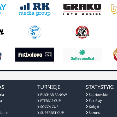
AS
TURNIEJE
STATYSTYKI
ria
PUCHAR FANÓW
Sędziowskie
a
ETERNIS CUP
Fair Play
SOCCA CUP
Kolejki
lamin
SUPERBET CUP
Sezonu
ga ligi
Frontex
Zgłoś drużynę
zentacja
DECATHLON CUP
erzy
?
SPOŁECZNOŚĆ
FANTYP
GOLD TEAM
KONTAKT
API