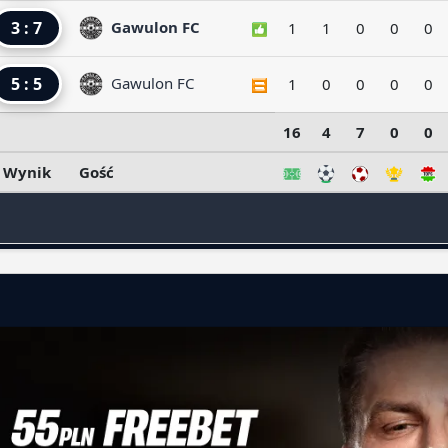
3 : 7
Gawulon FC
1
1
0
0
0
5 : 5
Gawulon FC
1
0
0
0
0
16
4
7
0
0
Wynik
Gość