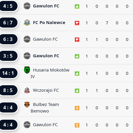
4 : 5
Gawulon FC
1
0
0
0
0
6 : 7
FC Po Nalewce
1
0
7
0
0
6 : 3
Gawulon FC
1
1
0
0
0
3 : 5
Gawulon FC
1
0
0
0
0
Husaria Mokotów
14 : 1
1
1
0
0
0
IV
8 : 5
Wczorajsi FC
1
1
0
0
0
Bulbez Team
4 : 4
1
0
0
0
0
Bemowo
4 : 4
Gawulon FC
1
0
0
0
0