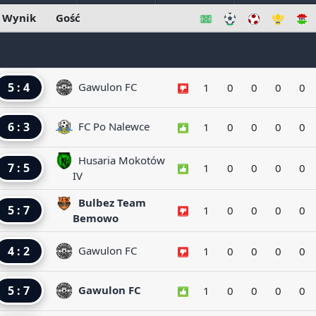
Wynik
Gość
5 : 4
Gawulon FC
1
0
0
0
0
6 : 3
FC Po Nalewce
1
0
0
0
0
Husaria Mokotów
7 : 5
1
0
0
0
0
IV
Bulbez Team
5 : 7
1
0
0
0
0
Bemowo
4 : 2
Gawulon FC
1
0
0
0
0
5 : 7
Gawulon FC
1
0
0
0
0