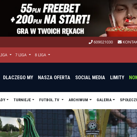
609021030
KONTAK
 LIGA
7 LIGA
8 LIGA
DLACZEGO MY
NASZA OFERTA
SOCIAL MEDIA
LIMITY
NO
ADY
TURNIEJE
FUTBOL.TV
ARCHIWUM
GALERIA
SPOŁECZ