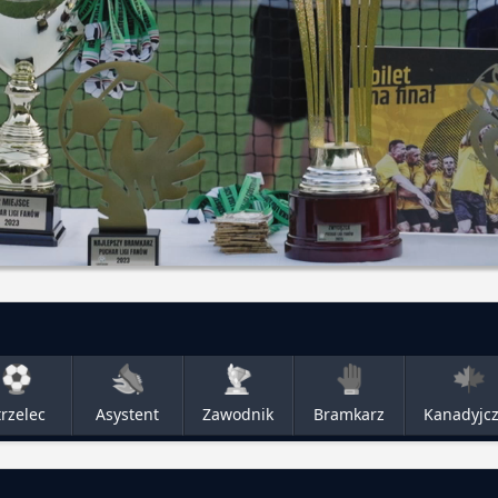
trzelec
Asystent
Zawodnik
Bramkarz
Kanadyjc