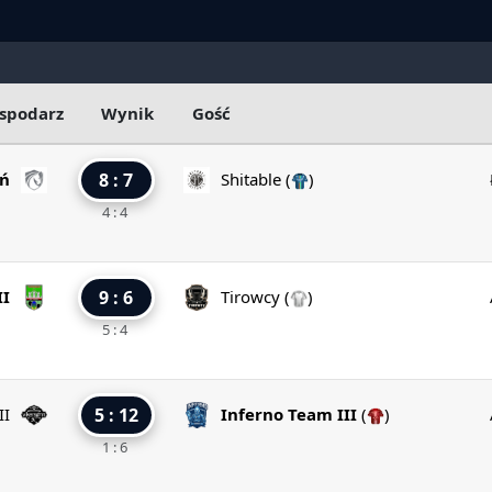
spodarz
Wynik
Gość
ń
8 : 7
Shitable
(
)
4 : 4
II
9 : 6
Tirowcy
(
)
5 : 4
II
5 : 12
Inferno Team III
(
)
1 : 6