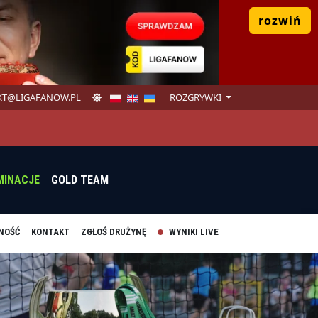
rozwiń
T@LIGAFANOW.PL
ROZGRYWKI
MINACJE
GOLD TEAM
NOŚĆ
KONTAKT
ZGŁOŚ DRUŻYNĘ
WYNIKI LIVE