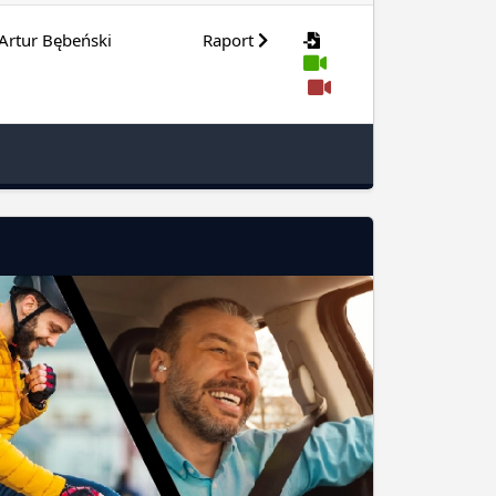
Artur Bębeński
Raport