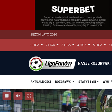
SEZON LATO 2026
1 LIGA
2 LIGA
3 LIGA
4 LIGA
5 LIGA
6
NASZE ROZGRYWKI
AKTUALNOŚCI
ROZGRYWKI
STATYSTYKI
WYWI