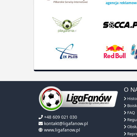
O N
Histo
Boisk
FAQ
+48 609 021 030
Regu
kontakt@ligafanow.pl
Obsłu
www.ligafanow.pl
Repre
Partn
Copyright © Ligafanów 2008 - 2026