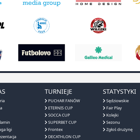
AS
TURNIEJE
STATYSTYKI
ria
PUCHAR FANÓW
Sędziowskie
a
ETERNIS CUP
Fair Play
SOCCA CUP
Kolejki
lamin
SUPERBET CUP
Sezonu
ga ligi
Frontex
Zgłoś drużynę
zentacja
DECATHLON CUP
erzy