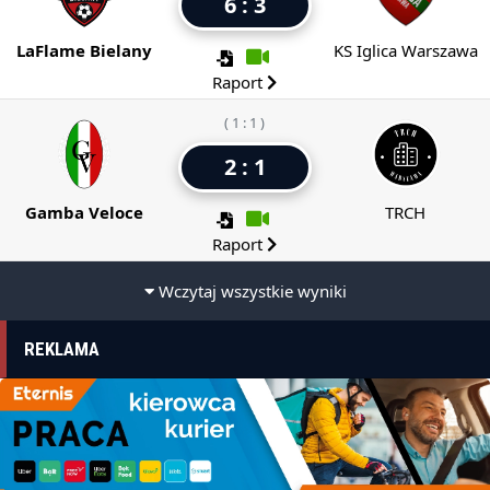
6 : 3
LaFlame Bielany
KS Iglica Warszawa
Raport
( 1 : 1 )
2 : 1
Gamba Veloce
TRCH
Raport
Wczytaj wszystkie wyniki
REKLAMA