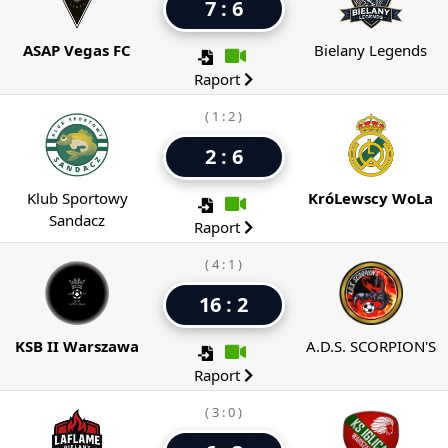
7 : 6
ASAP Vegas FC
Bielany Legends
Raport
( 1 : 2 )
2 : 6
Klub Sportowy
KróLewscy WoLa
Sandacz
Raport
( 4 : 1 )
16 : 2
KSB II Warszawa
A.D.S. SCORPION'S
Raport
( 3 : 0 )