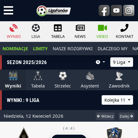
WYNIKI
LIGA
TABELA
NEWS
VIDEO
KONTAKT
NOMINACJE
LIMITY
NASZE ROZGRYWKI
DLACZEGO MY
NA
SEZON 2025/2026
9 Liga
Wyniki
Tabela
Strzelec
Asystent
Zawodnik
WYNIKI : 9 LIGA
Kolejka 11
Niedziela, 12 Kwiecień 2026
Wstecz
Dalej
( 4 : 4 )