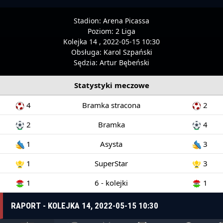
Stadion:
Arena Picassa
Poziom:
2 Liga
Kolejka 14 , 2022-05-15 10:30
Obsługa:
Karol Szpański
Sędzia:
Artur Bębeński
Statystyki meczowe
4
Bramka stracona
2
2
Bramka
4
1
Asysta
3
1
SuperStar
3
1
6 - kolejki
1
RAPORT - KOLEJKA 14, 2022-05-15 10:30