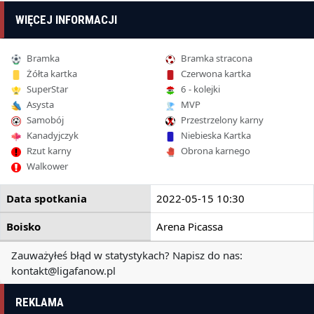
WIĘCEJ INFORMACJI
Bramka
Bramka stracona
Żółta kartka
Czerwona kartka
SuperStar
6 - kolejki
Asysta
MVP
Samobój
Przestrzelony karny
Kanadyjczyk
Niebieska Kartka
Rzut karny
Obrona karnego
Walkower
Data spotkania
2022-05-15 10:30
Boisko
Arena Picassa
Zauważyłeś błąd w statystykach? Napisz do nas:
kontakt@ligafanow.pl
REKLAMA