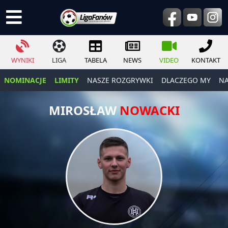
WYNIKI
LIGA
TABELA
NEWS
VIDEO
KONTAKT
NOMINACJE
LIMITY
NASZE ROZGRYWKI
DLACZEGO MY
NA
MIROSŁAW
NOWACKI