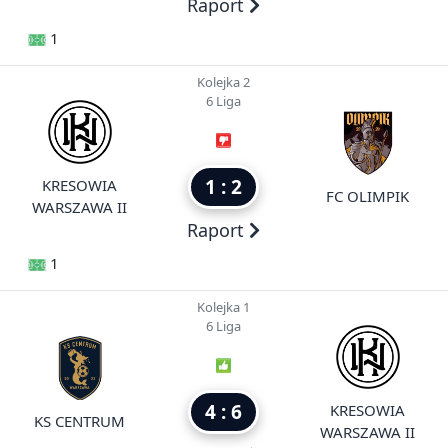
Raport
1
Kolejka 2
6 Liga
1 : 2
KRESOWIA
FC OLIMPIK
WARSZAWA II
Raport
1
Kolejka 1
6 Liga
4 : 6
KRESOWIA
KS CENTRUM
WARSZAWA II