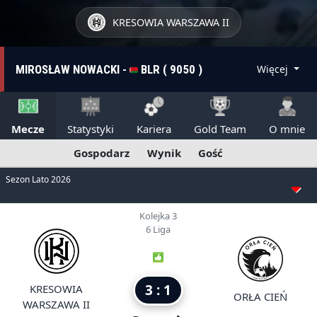
KRESOWIA WARSZAWA II
MIROSŁAW NOWACKI -
BLR ( 9050 )
Więcej
Mecze
Statystyki
Kariera
Gold Team
O mnie
Gospodarz
Wynik
Gość
Sezon Lato 2026
Kolejka 3
6 Liga
3 : 1
KRESOWIA
ORŁA CIEŃ
WARSZAWA II