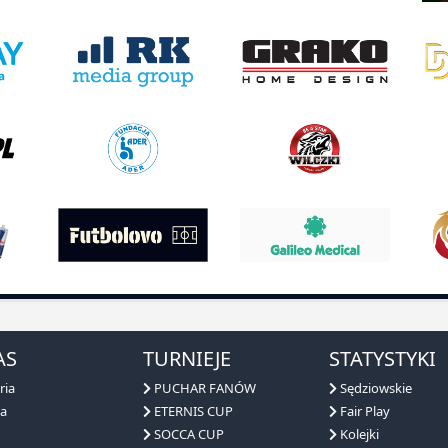
AS
TURNIEJE
STATYSTYKI
ria
PUCHAR FANÓW
Sędziowskie
a
ETERNIS CUP
Fair Play
SOCCA CUP
Kolejki