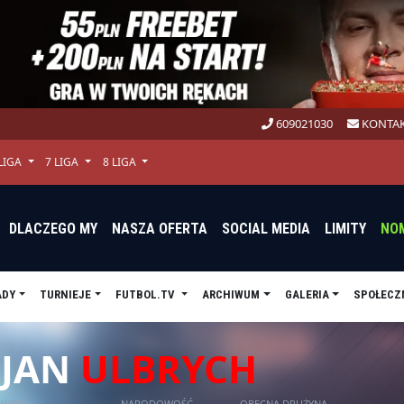
609021030
KONTAK
 LIGA
7 LIGA
8 LIGA
DLACZEGO MY
NASZA OFERTA
SOCIAL MEDIA
LIMITY
NO
ADY
TURNIEJE
FUTBOL.TV
ARCHIWUM
GALERIA
SPOŁECZ
JAN
ULBRYCH
WIEK
NARODOWOŚĆ
OBECNA DRUŻYNA