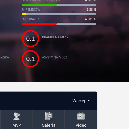
% REMISÓW
6.38 %
% PORAŻEK
46.81 %
BRAMKI NA MECZ
0.1
YJSKA
ASYSTY NA MECZ
0.1
Więcej
MVP
Galeria
Video