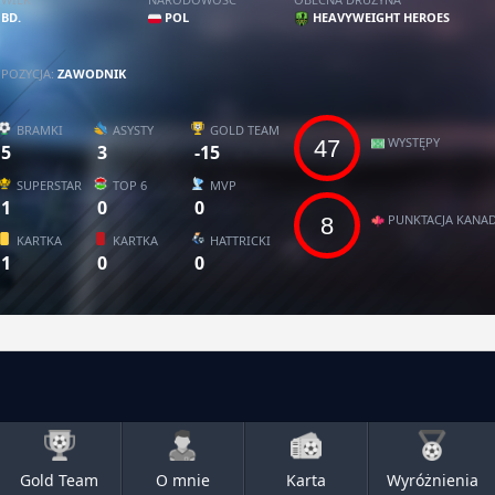
BD.
POL
HEAVYWEIGHT HEROES
POZYCJA:
ZAWODNIK
BRAMKI
ASYSTY
GOLD TEAM
WYSTĘPY
47
5
3
-15
SUPERSTAR
TOP 6
MVP
1
0
0
PUNKTACJA KANAD
8
KARTKA
KARTKA
HATTRICKI
1
0
0
Gold Team
O mnie
Karta
Wyróżnienia