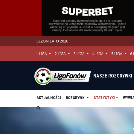
SEZON LATO 2026
1 LIGA
2 LIGA
3 LIGA
4 LIGA
5 LIGA
6
NASZE ROZGRYWKI
AKTUALNOŚCI
ROZGRYWKI
STATYSTYKI
WYWI