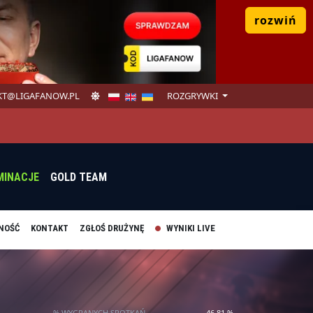
rozwiń
T@LIGAFANOW.PL
ROZGRYWKI
MINACJE
GOLD TEAM
NOŚĆ
KONTAKT
ZGŁOŚ DRUŻYNĘ
WYNIKI LIVE
% WYGRANYCH SPOTKAŃ
46.81 %