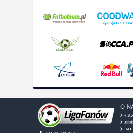
O N
Histo
Boisk
FAQ