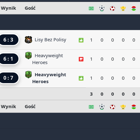
Wynik
Gość
6 : 3
Lisy Bez Polisy
1
0
0
0
0
Heavyweight
6 : 1
1
0
0
0
0
Heroes
Heavyweight
0 : 7
1
0
0
0
0
Heroes
3
0
0
0
0
Wynik
Gość