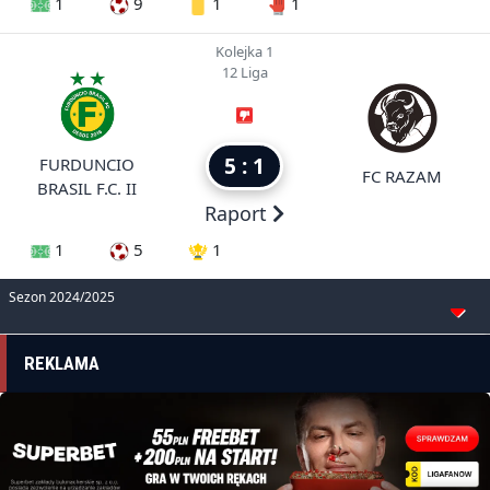
1
9
1
1
Kolejka 1
12 Liga
5 : 1
FURDUNCIO
FC RAZAM
BRASIL F.C. II
Raport
1
5
1
Sezon 2024/2025
REKLAMA