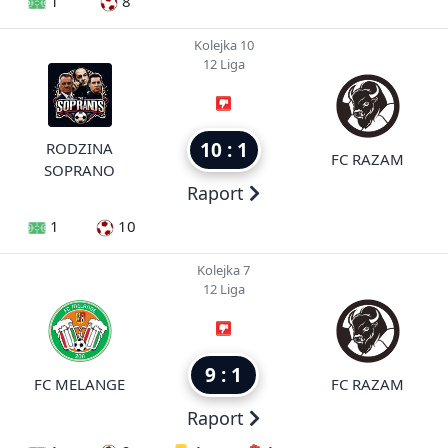
1
8
Kolejka 10
12 Liga
10 : 1
RODZINA
FC RAZAM
SOPRANO
Raport
1
10
Kolejka 7
12 Liga
9 : 1
FC MELANGE
FC RAZAM
Raport