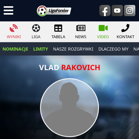
WYNIKI
LIGA
TABELA
NEWS
VIDEO
KONTAKT
NOMINACJE
LIMITY
NASZE ROZGRYWKI
DLACZEGO MY
NA
VLAD
RAKOVICH