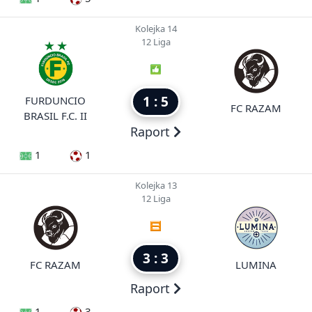
Kolejka 14
12 Liga
1 : 5
FURDUNCIO
FC RAZAM
BRASIL F.C. II
Raport
1
1
Kolejka 13
12 Liga
3 : 3
FC RAZAM
LUMINA
Raport
1
3