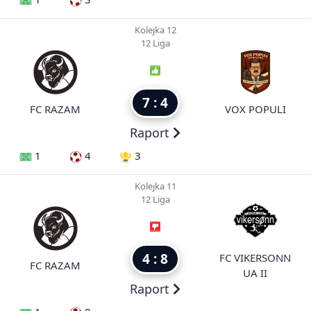
Kolejka 12
12 Liga
7 : 4
FC RAZAM
VOX POPULI
Raport
1
4
3
Kolejka 11
12 Liga
4 : 8
FC VIKERSONN
FC RAZAM
UA II
Raport