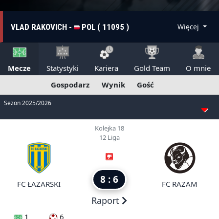
VLAD RAKOVICH -
POL ( 11095 )
Więcej
Mecze
Statystyki
Kariera
Gold Team
O mnie
Gospodarz
Wynik
Gość
Sezon 2025/2026
Kolejka 18
12 Liga
8 : 6
FC ŁAZARSKI
FC RAZAM
Raport
1
6