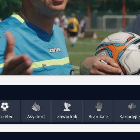
trzelec
Asystent
Zawodnik
Bramkarz
Kanadyjc