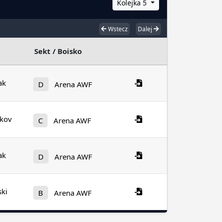
Kolejka 5
Wstecz
Dalej
Sekt / Boisko
ak
D
Arena AWF
kov
C
Arena AWF
ak
D
Arena AWF
ski
B
Arena AWF