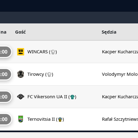
ina
Gość
Sędzia
:00
WINCARS
(
)
Kacper Kucharcz
:00
Tirowcy
(
)
Volodymyr Molo
:00
FC Vikersonn UA II
(
)
Kacper Kucharcz
:00
Ternovitsia II
(
)
Rafał Szczytniew