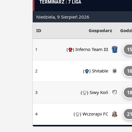
TERMINARZ : 7 LIGA
Niedziela, 9 Sierpień 2026
ID
Gospodarz
Godz
1
(
)
Inferno Team III
15
2
(
)
Shitable
16
3
(
)
Siwy Koń
18
4
(
)
Wczorajsi FC
21