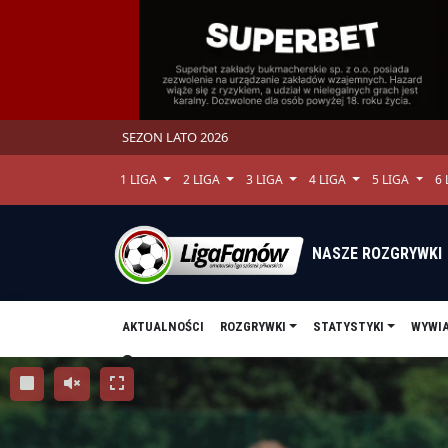
SEZON LATO 2026
1 LIGA
2 LIGA
3 LIGA
4 LIGA
5 LIGA
6
NASZE ROZGRYWKI
AKTUALNOŚCI
ROZGRYWKI
STATYSTYKI
WYWI