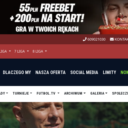
609021030
KONTAK
 LIGA
7 LIGA
8 LIGA
DLACZEGO MY
NASZA OFERTA
SOCIAL MEDIA
LIMITY
NO
ADY
TURNIEJE
FUTBOL.TV
ARCHIWUM
GALERIA
SPOŁECZ