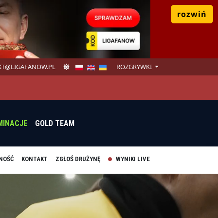
rozwiń
T@LIGAFANOW.PL
ROZGRYWKI
MINACJE
GOLD TEAM
NOŚĆ
KONTAKT
ZGŁOŚ DRUŻYNĘ
WYNIKI LIVE