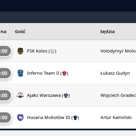
ina
Gość
Sędzia
:00
FSK Kolos
(
)
Volodymyr Molo
:00
Inferno Team II
(
)
Łukasz Gudyn
:00
Ajaks Warszawa
(
)
Wojciech Gradec
:00
Husaria Mokotów III
(
)
Artur Kamiński