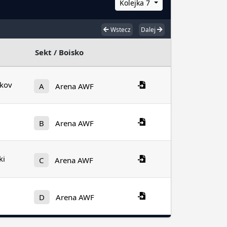
Kolejka 7
Wstecz
Dalej
Sekt / Boisko
kov
A
Arena AWF
B
Arena AWF
ki
C
Arena AWF
D
Arena AWF