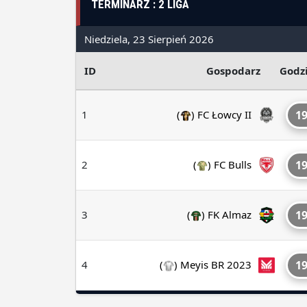
TERMINARZ : 2 LIGA
Niedziela, 23 Sierpień 2026
ID
Gospodarz
Godz
1
(
)
FC Łowcy II
19
2
(
)
FC Bulls
19
3
(
)
FK Almaz
19
4
(
)
Meyis BR 2023
19