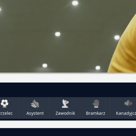
trzelec
Asystent
Zawodnik
Bramkarz
Kanadyjc