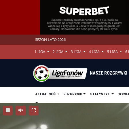
SEZON LATO 2026
1 LIGA
2 LIGA
3 LIGA
4 LIGA
5 LIGA
6
NASZE ROZGRYWKI
AKTUALNOŚCI
ROZGRYWKI
STATYSTYKI
WYWI