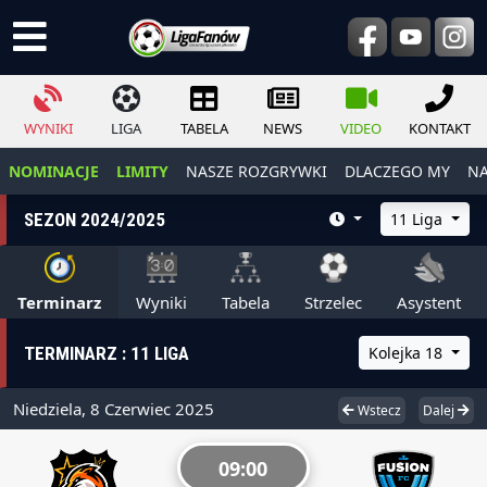
WYNIKI
LIGA
TABELA
NEWS
VIDEO
KONTAKT
NOMINACJE
LIMITY
NASZE ROZGRYWKI
DLACZEGO MY
NA
SEZON 2024/2025
11 Liga
Terminarz
Wyniki
Tabela
Strzelec
Asystent
TERMINARZ : 11 LIGA
Kolejka 18
Niedziela, 8 Czerwiec 2025
Wstecz
Dalej
09:00