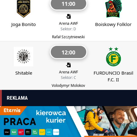
11:00
Arena AWF
Joga Bonito
Boiskowy Folklor
Sektor: D
Rafał Szczytniewski
12:00
Arena AWF
Shitable
FURDUNCIO Brasil
Sektor: C
F.C. II
Volodymyr Molokov
REKLAMA