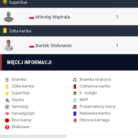
SuperStar
Mikołaj Mędrala
1
Żółta kartka
Bartek Stokowiec
1
WIĘCEJ INFORMACJI
Bramka
Bramka stracona
Żółta kartka
Czerwona kartka
SuperStar
6 - kolejki
Asysta
MVP
Samobój
Przestrzelony karny
Kanadyjczyk
Niebieska Kartka
Rzut karny
Obrona karnego
Walkower