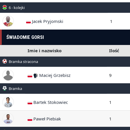
6 - kolejki
Jacek Pryjomski
1
ŚWIADOMIE GORSI
Imie i nazwisko
Ilość
Bramka stracona
Maciej Grzebisz
9
Bramka
Bartek Stokowiec
1
Paweł Piebiak
1