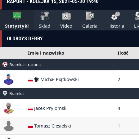
RAPORT - KOLEJKA 15, 2021-05-30 19:40
Statystyki
Skład
Video
Galeria
Historia
Li
OLDBOYS DERBY
Imie i nazwisko
Ilość
Bramka stracona
Michał Piątkowski
2
Bramka
Jacek Pryjomski
4
Tomasz Ciesielski
1