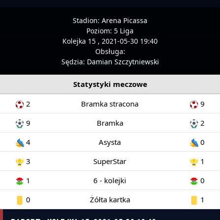
Stadion:
Arena Picassa
Poziom:
5 Liga
Kolejka 15 , 2021-05-30 19:40
Obsługa:
Sędzia:
Damian Szczytniewski
Statystyki meczowe
2
Bramka stracona
9
9
Bramka
2
4
Asysta
0
3
SuperStar
1
1
6 - kolejki
0
0
Żółta kartka
1