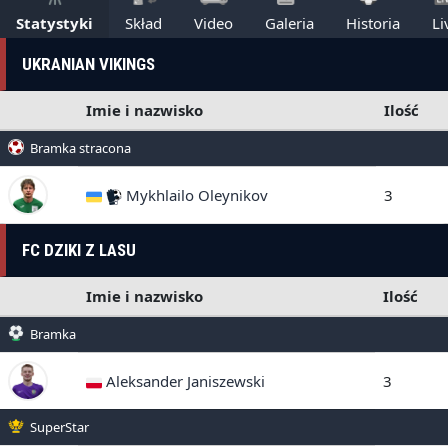
Statystyki
Skład
Video
Galeria
Historia
Li
UKRANIAN VIKINGS
Imie i nazwisko
Ilość
Bramka stracona
Mykhlailo Oleynikov
3
FC DZIKI Z LASU
Imie i nazwisko
Ilość
Bramka
Aleksander Janiszewski
3
SuperStar