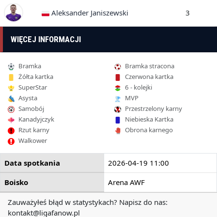
Aleksander Janiszewski
3
WIĘCEJ INFORMACJI
Bramka
Bramka stracona
Żółta kartka
Czerwona kartka
SuperStar
6 - kolejki
Asysta
MVP
Samobój
Przestrzelony karny
Kanadyjczyk
Niebieska Kartka
Rzut karny
Obrona karnego
Walkower
Data spotkania
2026-04-19 11:00
Boisko
Arena AWF
Zauważyłeś błąd w statystykach? Napisz do nas:
kontakt@ligafanow.pl