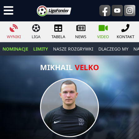
WYNIKI
LIGA
TABELA
NEWS
VIDEO
KONTAKT
NOMINACJE
LIMITY
NASZE ROZGRYWKI
DLACZEGO MY
NA
MIKHAIL
VELKO