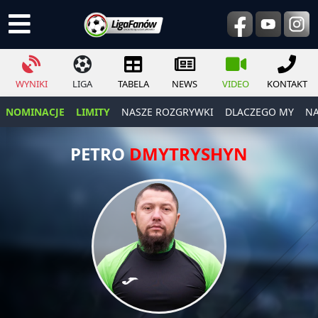
WYNIKI
LIGA
TABELA
NEWS
VIDEO
KONTAKT
NOMINACJE
LIMITY
NASZE ROZGRYWKI
DLACZEGO MY
NA
PETRO
DMYTRYSHYN