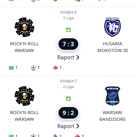
Kolejka 8
2 Liga
7 : 3
ROCK'N ROLL
HUSARIA
WARSAW
MOKOTÓW III
Raport
1
1
1
Kolejka 5
2 Liga
9 : 2
ROCK'N ROLL
WARSAW
WARSAW
BANDZIORS
Raport
1
1
1
2