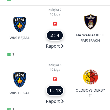
Kolejka 7
10 Liga
2 : 4
NA WARIACKICH
WKS BĘGAL
PAPIERACH
Raport
1
Kolejka 6
10 Liga
1 : 13
OLDBOYS DERBY
WKS BĘGAL
II
Raport
1