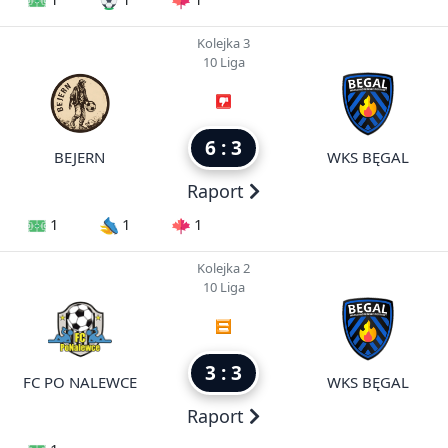
Kolejka 3
10 Liga
6 : 3
BEJERN
WKS BĘGAL
Raport
1
1
1
Kolejka 2
10 Liga
3 : 3
FC PO NALEWCE
WKS BĘGAL
Raport