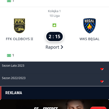
1
Kolejka 1
10 Liga
2 : 15
FFK OLDBOYS II
WKS BĘGAL
Raport
1
Sezon Lato 2023
Sezon 2022/2023
REKLAMA