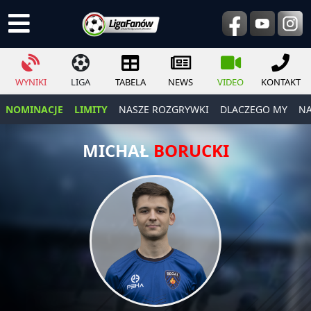
WYNIKI
LIGA
TABELA
NEWS
VIDEO
KONTAKT
NOMINACJE
LIMITY
NASZE ROZGRYWKI
DLACZEGO MY
NA
MICHAŁ
BORUCKI