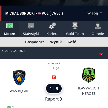
MICHAŁ BORUCKI -
POL ( 7656 )
Więcej
Mecze
Statystyki
Kariera
Gold Team
O mnie
Gospodarz
Wynik
Gość
Sezon 2023/2024
Kolejka 9
10 Liga
1 : 9
HEAVYWEIGHT
WKS BĘGAL
HEROES
Raport
1