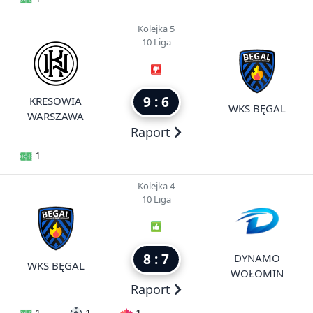
Kolejka 5
10 Liga
9 : 6
KRESOWIA
WKS BĘGAL
WARSZAWA
Raport
1
Kolejka 4
10 Liga
8 : 7
DYNAMO
WKS BĘGAL
WOŁOMIN
Raport
1
1
1