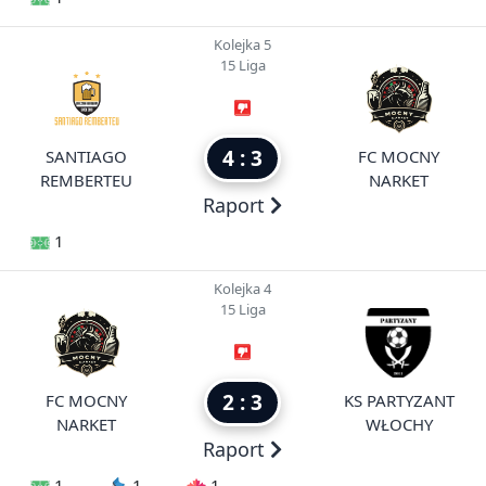
Kolejka 5
15 Liga
4 : 3
SANTIAGO
FC MOCNY
REMBERTEU
NARKET
Raport
1
Kolejka 4
15 Liga
2 : 3
FC MOCNY
KS PARTYZANT
NARKET
WŁOCHY
Raport
1
1
1