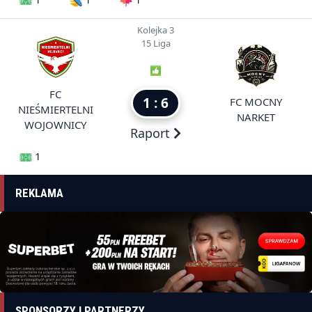
Kolejka 3
15 Liga
FC
1 : 6
FC MOCNY
NIEŚMIERTELNI
NARKET
WOJOWNICY
Raport
1
REKLAMA
SPONSORZY I PARTNERZY