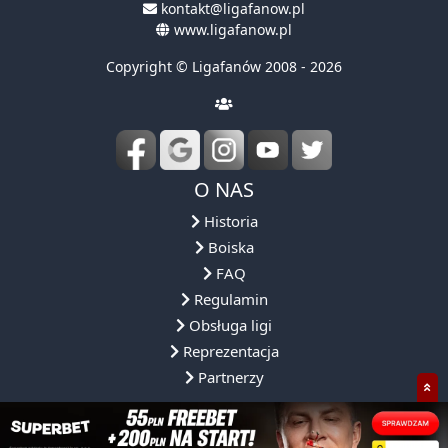
kontakt@ligafanow.pl
www.ligafanow.pl
Copyright © Ligafanów 2008 - 2026
O NAS
Historia
Boiska
FAQ
Regulamin
Obsługa ligi
Reprezentacja
Partnerzy
NASZA OFERTA
NASZE ROZGRYWKI
DLACZEGO MY?
SPOŁECZNOŚ