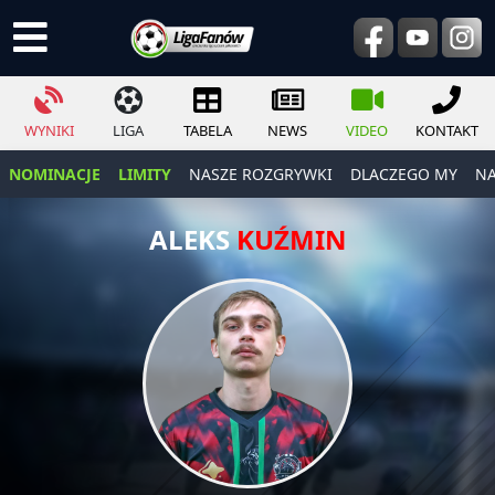
WYNIKI
LIGA
TABELA
NEWS
VIDEO
KONTAKT
NOMINACJE
LIMITY
NASZE ROZGRYWKI
DLACZEGO MY
NA
ALEKS
KUŹMIN