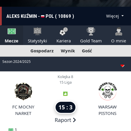
ALEKS KUŹMIN -
POL ( 10869 )
Więcej
Mecze
Statystyki
Kariera
Gold Team
O mnie
Gospodarz
Wynik
Gość
Sezon 2024/2025
Kolejka 8
15 Liga
15 : 3
FC MOCNY
WARSAW
NARKET
PISTONS
Raport
1