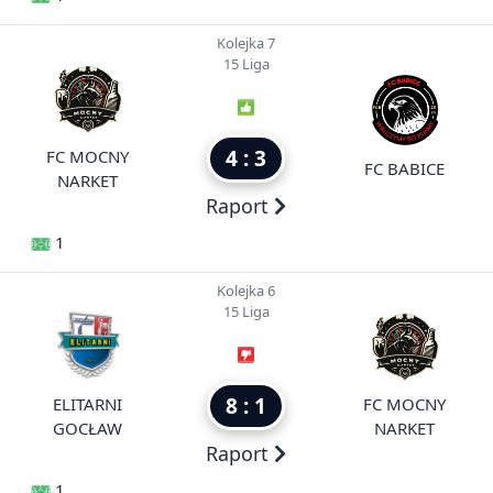
Kolejka 7
15 Liga
4 : 3
FC MOCNY
FC BABICE
NARKET
Raport
1
Kolejka 6
15 Liga
8 : 1
ELITARNI
FC MOCNY
GOCŁAW
NARKET
Raport
1