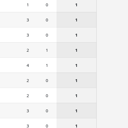
1
0
1
3
0
1
3
0
1
2
1
1
4
1
1
2
0
1
2
0
1
3
0
1
3
0
1