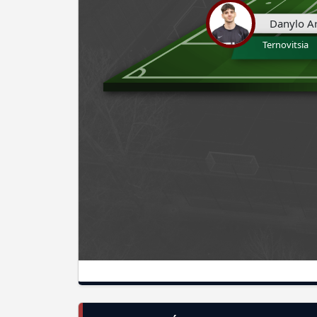
Danylo Ar
Ternovitsia