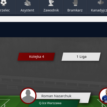
trzelec
Asystent
Zawodnik
Bramkarz
Kanadyjc
Kolejka 4
1 Liga
Roman Nazarchuk
Q-Ice Warszawa