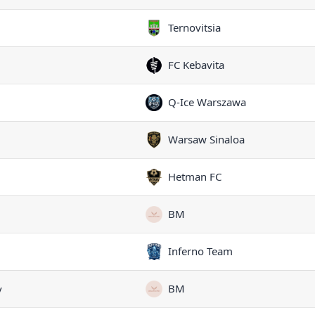
Ternovitsia
FC Kebavita
Q-Ice Warszawa
Warsaw Sinaloa
Hetman FC
BM
Inferno Team
BM
v