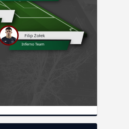
Filip Żołek
Inferno Team