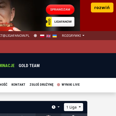
rozwiń
T@LIGAFANOW.PL
ROZGRYWKI
MINACJE
GOLD TEAM
NOŚĆ
KONTAKT
ZGŁOŚ DRUŻYNĘ
WYNIKI LIVE
1 Liga