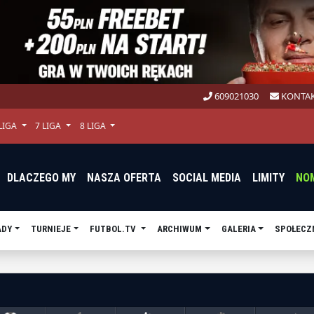
609021030
KONTAK
 LIGA
7 LIGA
8 LIGA
DLACZEGO MY
NASZA OFERTA
SOCIAL MEDIA
LIMITY
NO
ADY
TURNIEJE
FUTBOL.TV
ARCHIWUM
GALERIA
SPOŁECZ