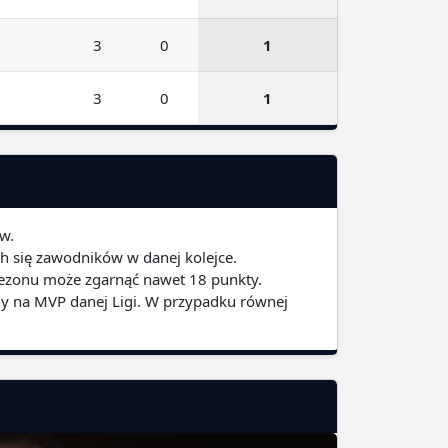
3
0
1
3
0
1
ów.
h się zawodników w danej kolejce.
 sezonu może zgarnąć nawet 18 punkty.
ny na MVP danej Ligi. W przypadku równej