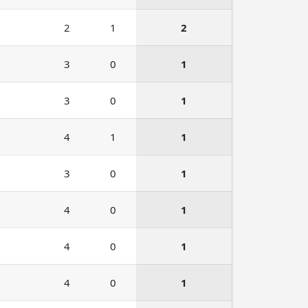
2
1
2
3
0
1
3
0
1
4
1
1
3
0
1
4
0
1
4
0
1
4
0
1