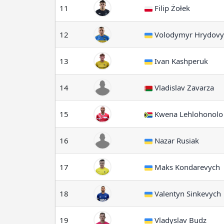
11
Filip Żołek
12
Volodymyr Hrydovy
13
Ivan Kashperuk
14
Vladislav Zavarza
15
Kwena Lehlohonolo
16
Nazar Rusiak
17
Maks Kondarevych
18
Valentyn Sinkevych
19
Vladyslav Budz