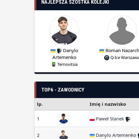
NAJLEPSZA SZÓSTKA KOLEJKI
Danylo
Roman Nazarc
Artemenko
Q-Ice Warszaw
Ternovitsia
TOP6 - ZAWODNICY
lp.
Imię i nazwisko
1
Paweł Stanek
2
Danylo Artemenko