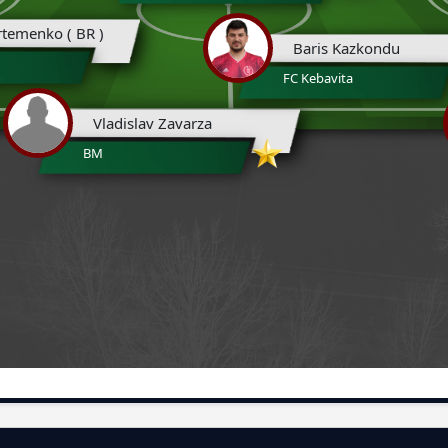
temenko ( BR )
Baris Kazkondu
FC Kebavita
Vladislav Zavarza
BM