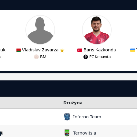
huk
Vladislav Zavarza
Baris Kazkondu
a
BM
FC Kebavita
Drużyna
Inferno Team
Ternovitsia