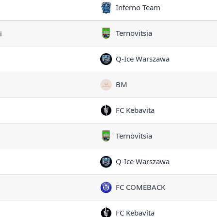
Inferno Team
Ternovitsia
i
Q-Ice Warszawa
BM
FC Kebavita
Ternovitsia
Q-Ice Warszawa
FC COMEBACK
FC Kebavita