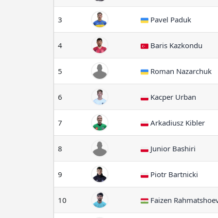
3
Pavel Paduk
4
Baris Kazkondu
5
Roman Nazarchuk
6
Kacper Urban
7
Arkadiusz Kibler
8
Junior Bashiri
9
Piotr Bartnicki
10
Faizen Rahmatshoe