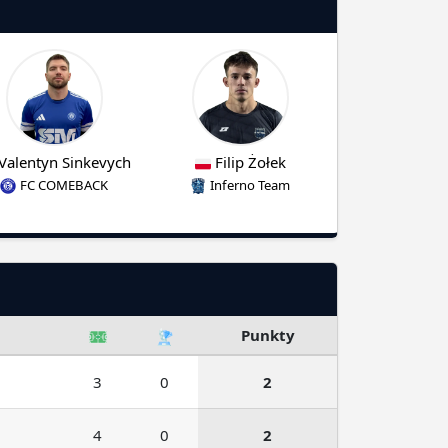
Valentyn Sinkevych
Filip Żołek
FC COMEBACK
Inferno Team
Punkty
3
0
2
4
0
2