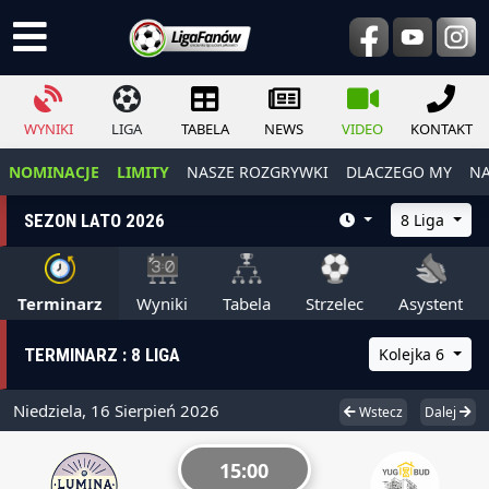
WYNIKI
LIGA
TABELA
NEWS
VIDEO
KONTAKT
NOMINACJE
LIMITY
NASZE ROZGRYWKI
DLACZEGO MY
NA
SEZON LATO 2026
8 Liga
Terminarz
Wyniki
Tabela
Strzelec
Asystent
TERMINARZ : 8 LIGA
Kolejka 6
Niedziela, 16 Sierpień 2026
Wstecz
Dalej
15:00