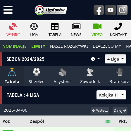
WYNIKI
LIGA
TABELA
NEWS
VIDEO
KONTAKT
NOMINACJE
LIMITY
NASZE ROZGRYWKI
DLACZEGO MY
NA
SEZON 2024/2025
4 Liga
Tabela
Strzelec
Asystent
Zawodnik
Bramkarz
TABELA : 4 LIGA
Kolejka 11
2025-04-06
Wstecz
Dalej
Poz
Zespół
Pkt.