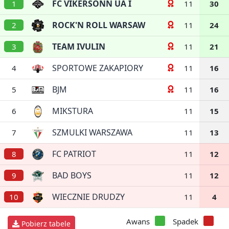
FC VIKERSONN UA I
1
11
30
ROCK'N ROLL WARSAW
2
11
24
TEAM IVULIN
3
11
21
SPORTOWE ZAKAPIORY
4
11
16
BJM
5
11
16
MIKSTURA
6
11
15
SZMULKI WARSZAWA
7
11
13
FC PATRIOT
8
11
12
BAD BOYS
9
11
12
WIECZNIE DRUDZY
10
11
4
Awans
Spadek
Pobierz tabele