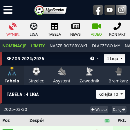
WYNIKI
LIGA
TABELA
NEWS
VIDEO
KONTAKT
NOMINACJE
LIMITY
NASZE ROZGRYWKI
DLACZEGO MY
NA
SEZON 2024/2025
4 Liga
Tabela
Strzelec
Asystent
Zawodnik
Bramkarz
TABELA : 4 LIGA
Kolejka 10
2025-03-30
Wstecz
Dalej
Poz
Zespół
Pkt.