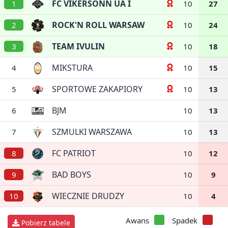
FC VIKERSONN UA I
1
10
27
ROCK'N ROLL WARSAW
2
10
24
TEAM IVULIN
3
10
18
MIKSTURA
4
10
15
SPORTOWE ZAKAPIORY
5
10
13
BJM
6
10
13
SZMULKI WARSZAWA
7
10
13
FC PATRIOT
8
10
12
BAD BOYS
9
10
9
WIECZNIE DRUDZY
10
10
4
Awans
Spadek
Pobierz tabele