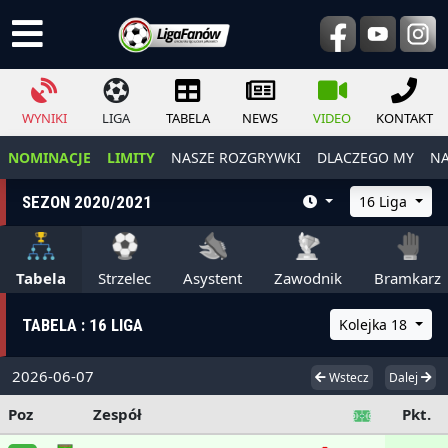
WYNIKI
LIGA
TABELA
NEWS
VIDEO
KONTAKT
NOMINACJE
LIMITY
NASZE ROZGRYWKI
DLACZEGO MY
NA
SEZON 2020/2021
16 Liga
Tabela
Strzelec
Asystent
Zawodnik
Bramkarz
TABELA : 16 LIGA
Kolejka 18
2026-06-07
Wstecz
Dalej
Poz
Zespół
Pkt.