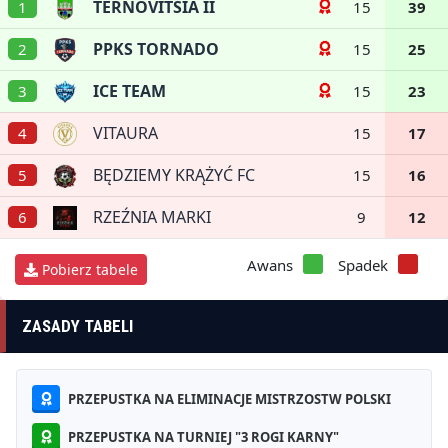
TERNOVITSIA II
1
15
39
PPKS TORNADO
2
15
25
ICE TEAM
3
15
23
VITAURA
4
15
17
BĘDZIEMY KRĄŻYĆ FC
5
15
16
RZEŹNIA MARKI
6
9
12
Awans
Spadek
Pobierz tabele
ZASADY TABELI
PRZEPUSTKA NA ELIMINACJE MISTRZOSTW POLSKI
PRZEPUSTKA NA TURNIEJ "3 ROGI KARNY"