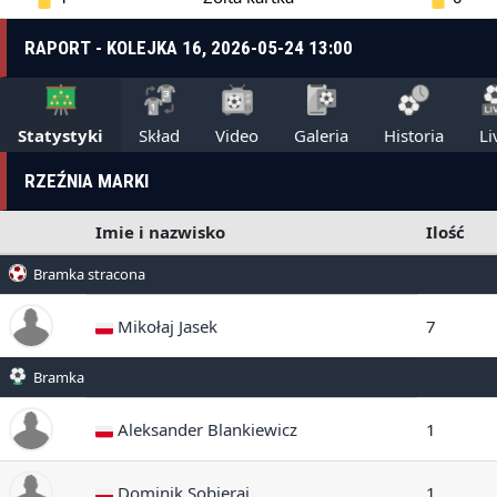
RAPORT - KOLEJKA 16, 2026-05-24 13:00
Statystyki
Skład
Video
Galeria
Historia
Li
RZEŹNIA MARKI
Imie i nazwisko
Ilość
Bramka stracona
Mikołaj Jasek
7
Bramka
Aleksander Blankiewicz
1
Dominik Sobieraj
1