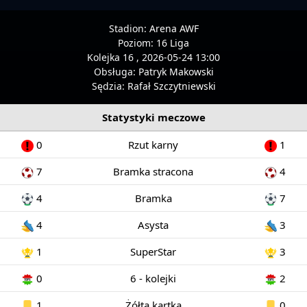
Stadion:
Arena AWF
Poziom:
16 Liga
Kolejka 16 , 2026-05-24 13:00
Obsługa:
Patryk Makowski
Sędzia:
Rafał Szczytniewski
Statystyki meczowe
0
Rzut karny
1
7
Bramka stracona
4
4
Bramka
7
4
Asysta
3
1
SuperStar
3
0
6 - kolejki
2
1
Żółta kartka
0