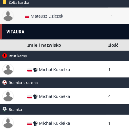
Żółta kartka
Mateusz Dziczek
1
VITAURA
Imie i nazwisko
Ilość
Rzut karny
Michał Kukiełka
1
Bramka stracona
Michał Kukiełka
4
Bramka
Michał Kukiełka
1