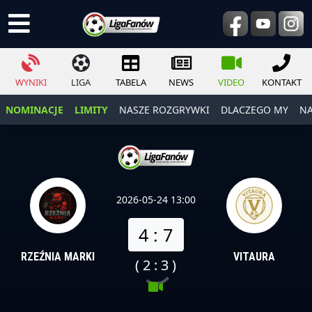
WYNIKI
LIGA
TABELA
NEWS
VIDEO
KONTAKT
NOMINACJE
LIMITY
NASZE ROZGRYWKI
DLACZEGO MY
NA
2026-05-24 13:00
4 : 7
RZEŹNIA MARKI
VITAURA
( 2 : 3 )