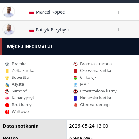
Marcel Kopeć
1
Patryk Przybysz
1
WIĘCEJ INFORMACJI
Bramka
Bramka stracona
Żółta kartka
Czerwona kartka
SuperStar
6 - kolejki
Asysta
MVP
Samobój
Przestrzelony karny
Kanadyjczyk
Niebieska Kartka
Rzut karny
Obrona karnego
Walkower
Data spotkania
2026-05-24 13:00
Boisko
Arena AWF