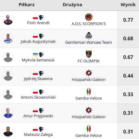
Piłkarz
Drużyna
Wynik
0.77
Piotr Arendt
A.D.S. SCORPION'S
0.68
Jakub Augustyniak
Gentleman Warsaw Team
0.67
Mykola Semeniuk
FC OLIMPIK
0.44
Jędrzej Skawina
Hiszpański Galeon
0.33
Antoni Skowroński
Gamba Veloce
0.31
Artur Pręgowski
Hiszpański Galeon
0.31
Mateusz Zalega
Gamba Veloce