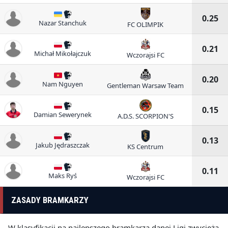
0.25
Nazar Stanchuk
FC OLIMPIK
0.21
Michał Mikołajczuk
Wczorajsi FC
0.20
Nam Nguyen
Gentleman Warsaw Team
0.15
Damian Sewerynek
A.D.S. SCORPION'S
0.13
Jakub Jędraszczak
KS Centrum
0.11
Maks Ryś
Wczorajsi FC
ZASADY BRAMKARZY
W klasyfikacji na najlepszego bramkarza danej Ligi zwycięża