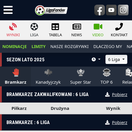
WYNIKI
LIGA
TABELA
NEWS
VIDEO
KONTAKT
NOMINACJE
LIMITY
NASZE ROZGRYWKI
DLACZEGO MY
NA
SEZON LATO 2025
6 Liga
Bramkarz
Kanadyjczyk
Super Star
TOP 6
Rela
BRAMKARZE ZAKWALIFKOWANI : 6 LIGA
Pobierz
Piłkarz
Drużyna
Wynik
BRAMKARZE : 6 LIGA
Pobierz