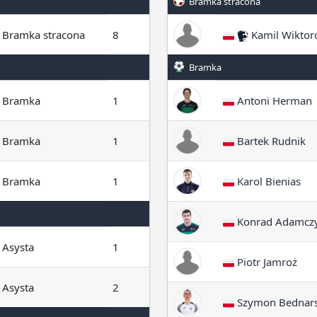
Bramka stracona
Bramka stracona
8
Kamil Wiktor
Bramka
Bramka
1
Antoni Herman
Bramka
1
Bartek Rudnik
Bramka
1
Karol Bienias
Konrad Adamcz
Asysta
1
Piotr Jamroż
Asysta
2
Szymon Bednars