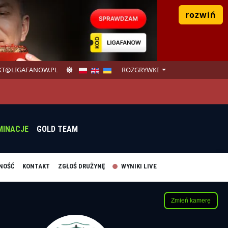
rozwiń
T@LIGAFANOW.PL
ROZGRYWKI
MINACJE
GOLD TEAM
NOŚĆ
KONTAKT
ZGŁOŚ DRUŻYNĘ
WYNIKI LIVE
Zmień kamerę