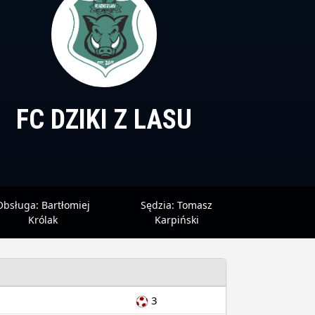
FC DZIKI Z LASU
Obsługa:
Bartłomiej
Sędzia:
Tomasz
Królak
Karpiński
3