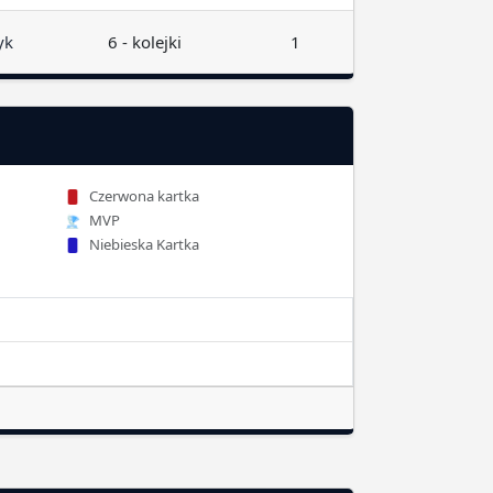
yk
6 - kolejki
1
Czerwona kartka
MVP
Niebieska Kartka