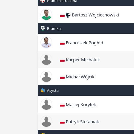
Bramka stracona
Bartosz Wojciechowski
Bramka
Franciszek Pogłód
Kacper Michaluk
Michał Wójcik
Asysta
Maciej Kuryłek
Patryk Stefaniak