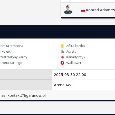
Konrad Adamcz
amka stracona
Żółta kartka
- kolejki
Asysta
zestrzelony karny
Kanadyjczyk
rona karnego
Walkower
2025-03-30 22:00
Arena AWF
nas:
kontakt@ligafanow.pl