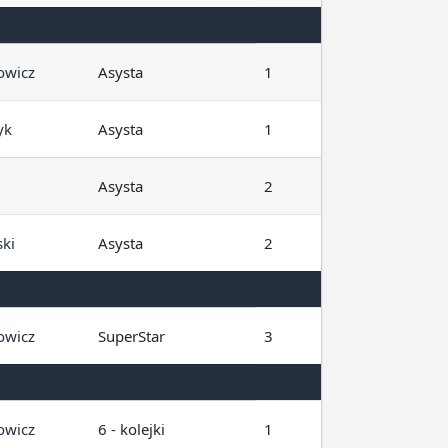
owicz
Asysta
1
yk
Asysta
1
Asysta
2
ki
Asysta
2
owicz
SuperStar
3
owicz
6 - kolejki
1