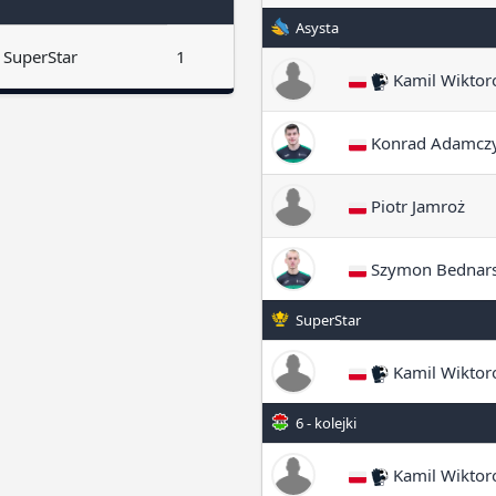
Asysta
SuperStar
1
Kamil Wiktor
Konrad Adamcz
Piotr Jamroż
Szymon Bednars
SuperStar
Kamil Wiktor
6 - kolejki
Kamil Wiktor