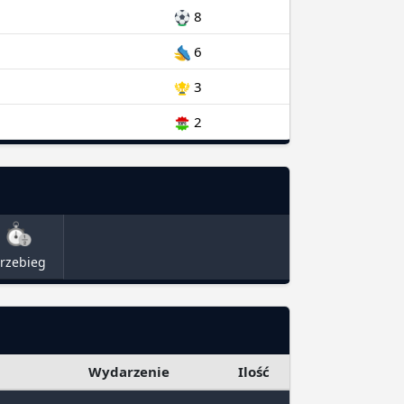
8
6
3
2
rzebieg
Wydarzenie
Ilość