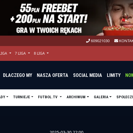
609021030
KONTAK
 LIGA
7 LIGA
8 LIGA
DLACZEGO MY
NASZA OFERTA
SOCIAL MEDIA
LIMITY
NO
ADY
TURNIEJE
FUTBOL.TV
ARCHIWUM
GALERIA
SPOŁECZ
2025-03-30 22:00