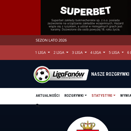
SEZON LATO 2026
1 LIGA
2 LIGA
3 LIGA
4 LIGA
5 LIGA
6
NASZE ROZGRYWKI
AKTUALNOŚCI
ROZGRYWKI
STATYSTYKI
WYWI