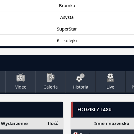
Bramka
Asysta
SuperStar
6 - kolejki
Video
Galeria
Historia
Live
P
FC DZIKI Z LASU
Wydarzenie
Ilość
Imie i nazwisko