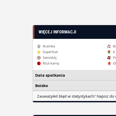
WIĘCEJ INFORMACJI
Bramka
Br
SuperStar
6 
Samobój
Pr
Rzut karny
Ob
Data spotkania
Boisko
Zauważyłeś błąd w statystykach? Napisz do 