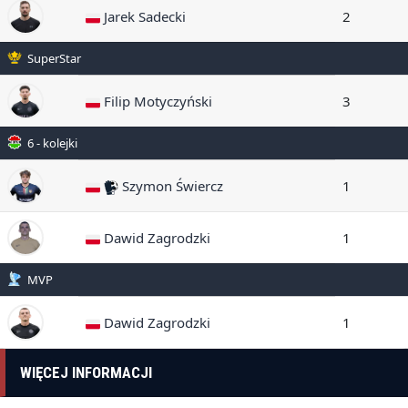
Jarek Sadecki
2
SuperStar
Filip Motyczyński
3
6 - kolejki
Szymon Świercz
1
Dawid Zagrodzki
1
MVP
Dawid Zagrodzki
1
WIĘCEJ INFORMACJI