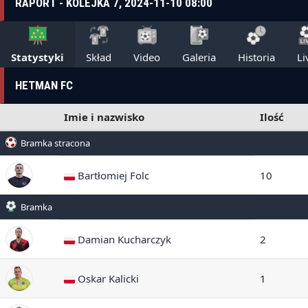
RAPORT - KOLEJKA 7, 2024-11-10 08:00
Statystyki
Skład
Video
Galeria
Historia
Li
HETMAN FC
Imie i nazwisko
Ilość
Bramka stracona
Bartłomiej Folc
10
Bramka
Damian Kucharczyk
2
Oskar Kalicki
1