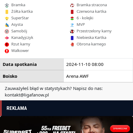
Bramka
Bramka stracona
Żółta kartka
Czerwona kartka
SuperStar
6 - kolejki
Asysta
MVP
Samobój
Przestrzelony karny
Kanadyjczyk
Niebieska Kartka
Rzut karny
Obrona karnego
Walkower
Data spotkania
2024-11-10 08:00
Boisko
Arena AWF
Zauważyłeś błąd w statystykach? Napisz do nas:
kontakt@ligafanow.pl
REKLAMA