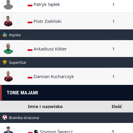
Patryk Sędek
1
Piotr Zieliński
1
Asysta
Arkadiusz Kibler
1
SuperStar
Damian Kucharczyk
1
TONIE MAJAMI
Imie i nazwisko
Ilość
Bramka stracona
Szymon Świercz
5