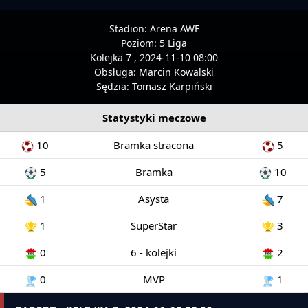
Stadion:
Arena AWF
Poziom:
5 Liga
Kolejka 7 , 2024-11-10 08:00
Obsługa:
Marcin Kowalski
Sędzia:
Tomasz Karpiński
Statystyki meczowe
10
Bramka stracona
5
5
Bramka
10
1
Asysta
7
1
SuperStar
3
0
6 - kolejki
2
0
MVP
1