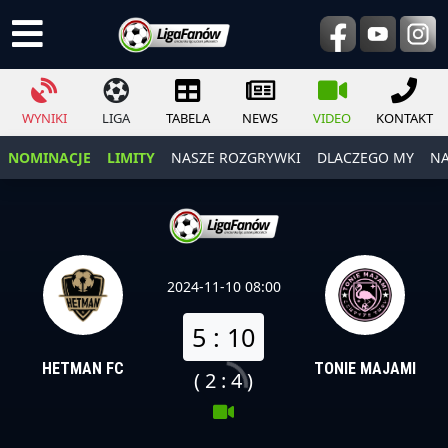
WYNIKI
LIGA
TABELA
NEWS
VIDEO
KONTAKT
NOMINACJE
LIMITY
NASZE ROZGRYWKI
DLACZEGO MY
NA
2024-11-10 08:00
5 : 10
HETMAN FC
TONIE MAJAMI
( 2 : 4 )