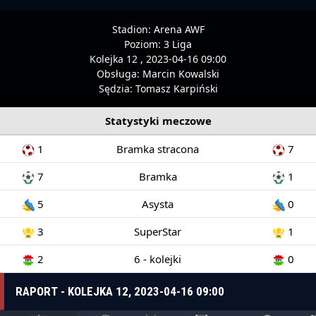
Stadion:
Arena AWF
Poziom:
3 Liga
Kolejka 12 , 2023-04-16 09:00
Obsługa:
Marcin Kowalski
Sędzia:
Tomasz Karpiński
Statystyki meczowe
1
Bramka stracona
7
7
Bramka
1
5
Asysta
0
3
SuperStar
1
2
6 - kolejki
0
RAPORT - KOLEJKA 12, 2023-04-16 09:00