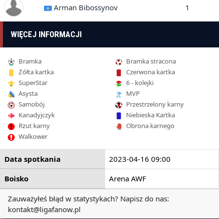
Arman Bibossynov
1
WIĘCEJ INFORMACJI
Bramka
Bramka stracona
Żółta kartka
Czerwona kartka
SuperStar
6 - kolejki
Asysta
MVP
Samobój
Przestrzelony karny
Kanadyjczyk
Niebieska Kartka
Rzut karny
Obrona karnego
Walkower
Data spotkania
2023-04-16 09:00
Boisko
Arena AWF
Zauważyłeś błąd w statystykach? Napisz do nas:
kontakt@ligafanow.pl