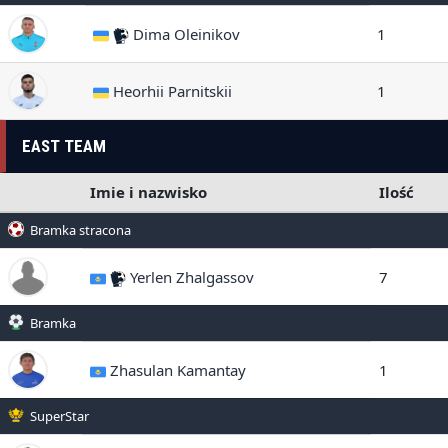
Dima Oleinikov
1
Heorhii Parnitskii
1
EAST TEAM
Imie i nazwisko
Ilość
Bramka stracona
Yerlen Zhalgassov
7
Bramka
Zhasulan Kamantay
1
SuperStar