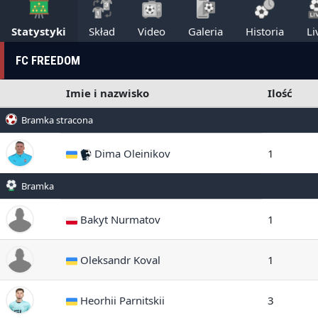
Statystyki
Skład
Video
Galeria
Historia
Li
FC FREEDOM
Imie i nazwisko
Ilość
Bramka stracona
Dima Oleinikov
1
Bramka
Bakyt Nurmatov
1
Oleksandr Koval
1
Heorhii Parnitskii
3