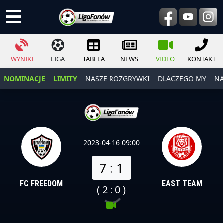
WYNIKI
LIGA
TABELA
NEWS
VIDEO
KONTAKT
NOMINACJE
LIMITY
NASZE ROZGRYWKI
DLACZEGO MY
NA
2023-04-16 09:00
7 : 1
FC FREEDOM
EAST TEAM
( 2 : 0 )