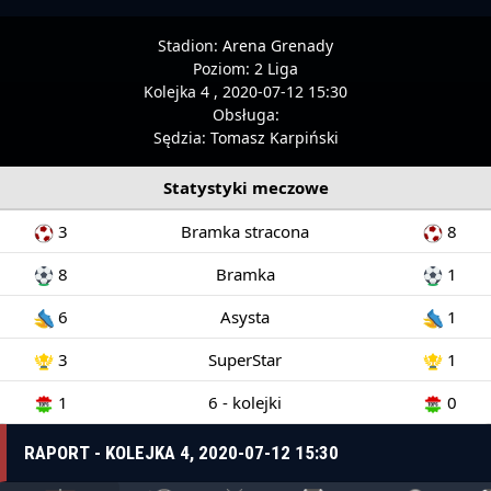
Stadion:
Arena Grenady
Poziom:
2 Liga
Kolejka 4 , 2020-07-12 15:30
Obsługa:
Sędzia:
Tomasz Karpiński
Statystyki meczowe
3
Bramka stracona
8
8
Bramka
1
6
Asysta
1
3
SuperStar
1
1
6 - kolejki
0
RAPORT - KOLEJKA 4, 2020-07-12 15:30