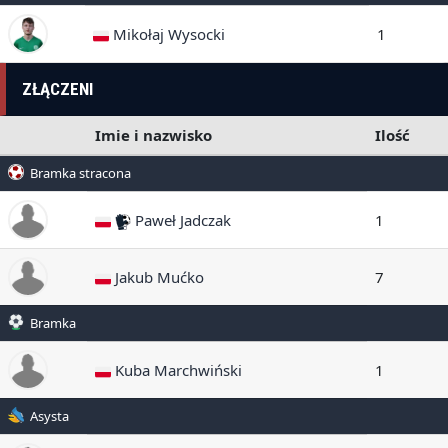
Mikołaj Wysocki
1
ZŁĄCZENI
Imie i nazwisko
Ilość
Bramka stracona
Paweł Jadczak
1
Jakub Mućko
7
Bramka
Kuba Marchwiński
1
Asysta