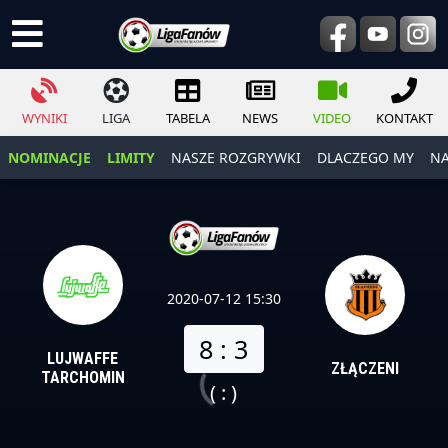
WYNIKI
LIGA
TABELA
NEWS
VIDEO
KONTAKT
NOMINACJE
LIMITY
NASZE ROZGRYWKI
DLACZEGO MY
NA
2020-07-12 15:30
8 : 3
LUJWAFFE
ZŁĄCZENI
TARCHOMIN
( : )