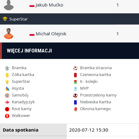
Jakub Mućko
1
SuperStar
Michał Olejnik
1
WIĘCEJ INFORMACJI
Bramka
Bramka stracona
Żółta kartka
Czerwona kartka
SuperStar
6 - kolejki
Asysta
MVP
Samobój
Przestrzelony karny
Kanadyjczyk
Niebieska Kartka
Rzut karny
Obrona karnego
Walkower
Data spotkania
2020-07-12 15:30