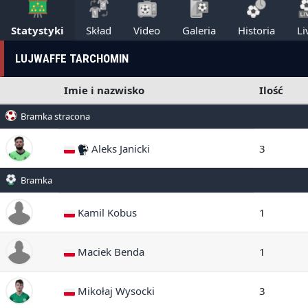
Statystyki
Skład
Video
Galeria
Historia
Li
LUJWAFFE TARCHOMIN
Imie i nazwisko
Ilość
Bramka stracona
Aleks Janicki
3
Bramka
Kamil Kobus
1
Maciek Benda
1
Mikołaj Wysocki
3