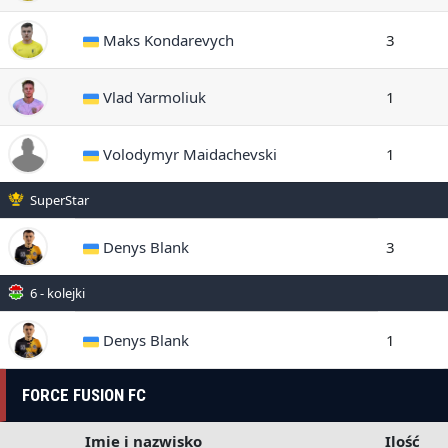
Maks Kondarevych
3
Vlad Yarmoliuk
1
Volodymyr Maidachevski
1
SuperStar
Denys Blank
3
6 - kolejki
Denys Blank
1
FORCE FUSION FC
Imie i nazwisko
Ilość