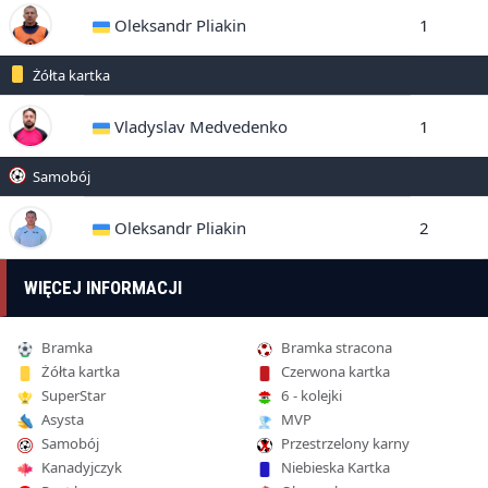
Oleksandr Pliakin
1
Żółta kartka
Vladyslav Medvedenko
1
Samobój
Oleksandr Pliakin
2
WIĘCEJ INFORMACJI
Bramka
Bramka stracona
Żółta kartka
Czerwona kartka
SuperStar
6 - kolejki
Asysta
MVP
Samobój
Przestrzelony karny
Kanadyjczyk
Niebieska Kartka