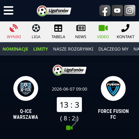
WYNIKI
LIGA
TABELA
NEWS
VIDEO
KONTAKT
NOMINACJE
LIMITY
NASZE ROZGRYWKI
DLACZEGO MY
NA
2026-06-07 09:00
13 : 3
Q-ICE
FORCE FUSION
( 8 : 2 )
WARSZAWA
FC