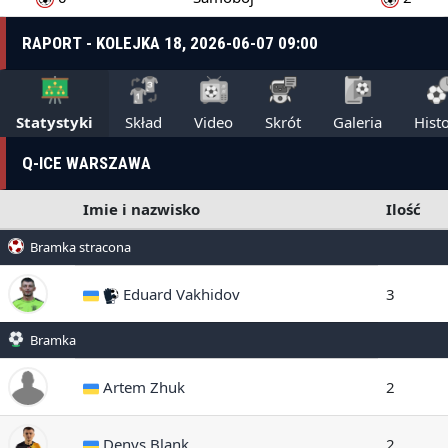
RAPORT - KOLEJKA 18, 2026-06-07 09:00
Statystyki
Skład
Video
Skrót
Galeria
Histo
Q-ICE WARSZAWA
Imie i nazwisko
Ilość
Bramka stracona
Eduard Vakhidov
3
Bramka
Artem Zhuk
2
Denys Blank
2