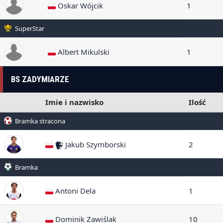
Oskar Wójcik
1
SuperStar
Albert Mikulski
1
BS ZADYMIARZE
Imie i nazwisko
Ilość
Bramka stracona
Jakub Szymborski
2
Bramka
Antoni Dela
1
Dominik Zawiślak
10