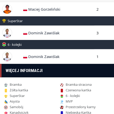
Maciej Gorzeliński
2
SuperStar
Dominik Zawiślak
3
6 - kolejki
Dominik Zawiślak
1
WIĘCEJ INFORMACJI
Bramka
Bramka stracona
Żółta kartka
Czerwona kartka
SuperStar
6 - kolejki
Asysta
MVP
Samobój
Przestrzelony karny
Kanadyjczyk
Niebieska Kartka