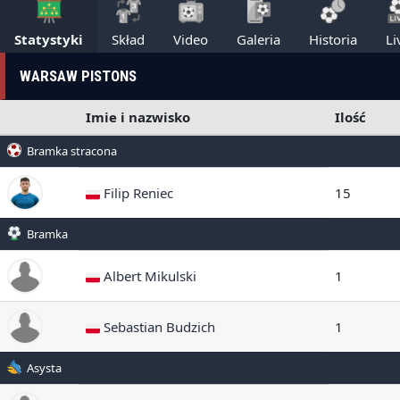
Statystyki
Skład
Video
Galeria
Historia
Li
WARSAW PISTONS
Imie i nazwisko
Ilość
Bramka stracona
Filip Reniec
15
Bramka
Albert Mikulski
1
Sebastian Budzich
1
Asysta