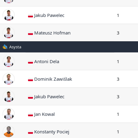
Jakub Pawelec
1
Mateusz Hofman
3
Asysta
Antoni Dela
1
Dominik Zawiślak
3
Jakub Pawelec
3
Jan Kowal
1
Konstanty Pociej
1