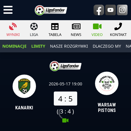
WYNIKI
LIGA
TABELA
NEWS
VIDEO
KONTAKT
NOMINACJE
LIMITY
NASZE ROZGRYWKI
DLACZEGO MY
NA
2026-05-17 19:00
4 : 5
WARSAW
KANARKI
( 3 : 4 )
PISTONS