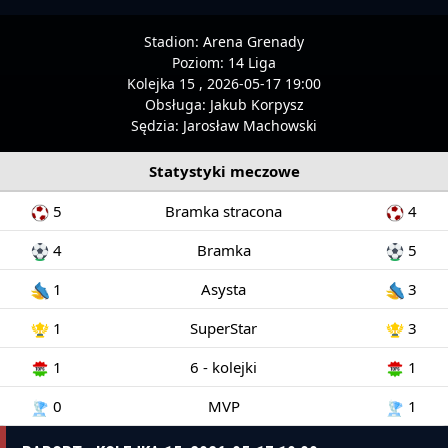
Stadion:
Arena Grenady
Poziom:
14 Liga
Kolejka 15 , 2026-05-17 19:00
Obsługa:
Jakub Korpysz
Sędzia:
Jarosław Machowski
Statystyki meczowe
5
Bramka stracona
4
4
Bramka
5
1
Asysta
3
1
SuperStar
3
1
6 - kolejki
1
0
MVP
1