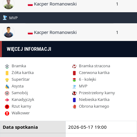
Kacper Romanowski
1
MVP
Kacper Romanowski
1
WIĘCEJ INFORMACJI
Bramka
Bramka stracona
Żółta kartka
Czerwona kartka
SuperStar
6 - kolejki
Asysta
MVP
Samobój
Przestrzelony karny
Kanadyjczyk
Niebieska Kartka
Rzut karny
Obrona karnego
Walkower
Data spotkania
2026-05-17 19:00