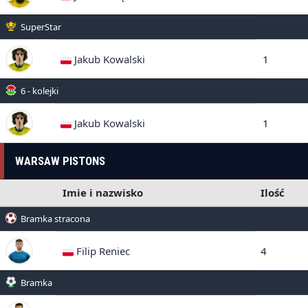
SuperStar
Jakub Kowalski
1
6 - kolejki
Jakub Kowalski
1
WARSAW PISTONS
Imie i nazwisko
Ilość
Bramka stracona
Filip Reniec
4
Bramka