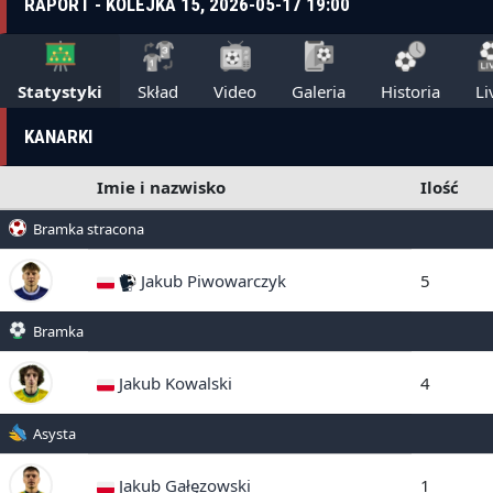
RAPORT - KOLEJKA 15, 2026-05-17 19:00
Statystyki
Skład
Video
Galeria
Historia
Li
KANARKI
Imie i nazwisko
Ilość
Bramka stracona
Jakub Piwowarczyk
5
Bramka
Jakub Kowalski
4
Asysta
Jakub Gałęzowski
1