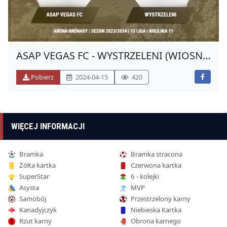
ASAP VEGAS FC - WYSTRZELENI (WIOSNA
2024)
Pobierz
2024-04-15
420
WIĘCEJ INFORMACJI
Bramka
Bramka stracona
Żółta kartka
Czerwona kartka
SuperStar
6 - kolejki
Asysta
MVP
Samobój
Przestrzelony karny
Kanadyjczyk
Niebieska Kartka
Rzut karny
Obrona karnego