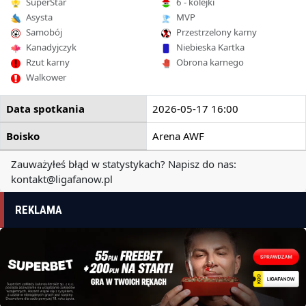
SuperStar
6 - kolejki
Asysta
MVP
Samobój
Przestrzelony karny
Kanadyjczyk
Niebieska Kartka
Rzut karny
Obrona karnego
Walkower
Data spotkania
2026-05-17 16:00
Boisko
Arena AWF
Zauważyłeś błąd w statystykach? Napisz do nas:
kontakt@ligafanow.pl
REKLAMA