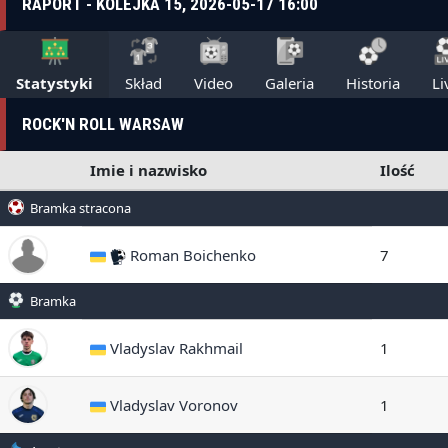
RAPORT - KOLEJKA 15, 2026-05-17 16:00
Statystyki
Skład
Video
Galeria
Historia
Li
ROCK'N ROLL WARSAW
Imie i nazwisko
Ilość
Bramka stracona
Roman Boichenko
7
Bramka
Vladyslav Rakhmail
1
Vladyslav Voronov
1