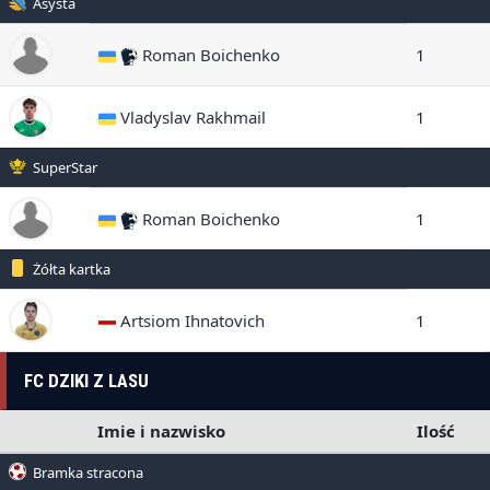
Asysta
Roman Boichenko
1
Vladyslav Rakhmail
1
SuperStar
Roman Boichenko
1
Żółta kartka
Artsiom Ihnatovich
1
FC DZIKI Z LASU
Imie i nazwisko
Ilość
Bramka stracona