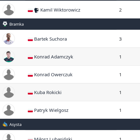
Kamil Wiktorowicz
2
Bramka
Bartek Suchora
3
Konrad Adamczyk
1
Konrad Owerczuk
1
Kuba Rokicki
1
Patryk Wielgosz
1
Asysta
Miłosz Lubasiński
1