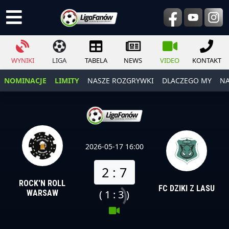
WYNIKI
LIGA
TABELA
NEWS
VIDEO
KONTAKT
NOMINACJE
LIMITY
NASZE ROZGRYWKI
DLACZEGO MY
NA
2026-05-17 16:00
2 : 7
ROCK'N ROLL
FC DZIKI Z LASU
( 1 : 3 )
WARSAW