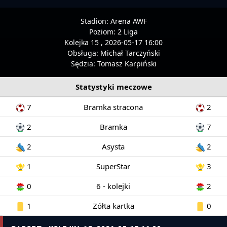
Stadion:
Arena AWF
Poziom:
2 Liga
Kolejka 15 , 2026-05-17 16:00
Obsługa:
Michał Tarczyński
Sędzia:
Tomasz Karpiński
Statystyki meczowe
7
Bramka stracona
2
2
Bramka
7
2
Asysta
2
1
SuperStar
3
0
6 - kolejki
2
1
Żółta kartka
0