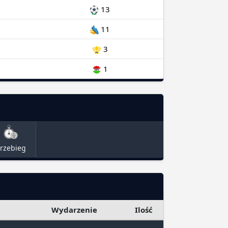
13
11
3
1
rzebieg
Wydarzenie
Ilość