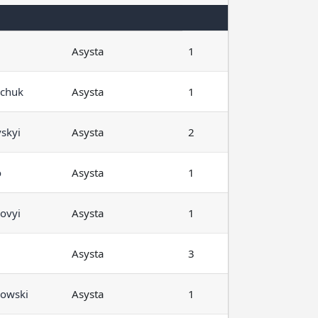
Asysta
1
chuk
Asysta
1
skyi
Asysta
2
o
Asysta
1
ovyi
Asysta
1
Asysta
3
owski
Asysta
1