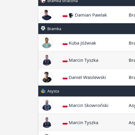
Bramka stracona
Damian Pawlak
Br
Bramka
Kuba Jóźwiak
Br
Marcin Tyszka
Br
Daniel Wasilewski
Br
Asysta
Marcin Skowroński
As
Marcin Tyszka
As