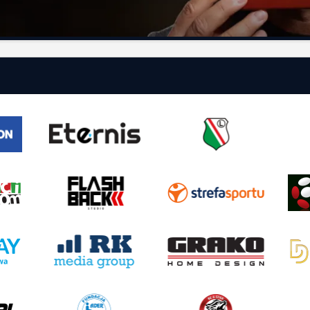
AS
TURNIEJE
STATYSTYKI
ria
PUCHAR FANÓW
Sędziowskie
a
ETERNIS CUP
Fair Play