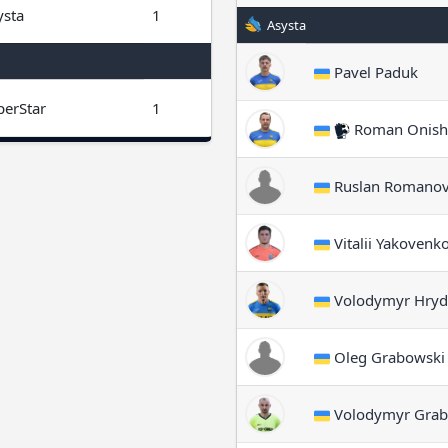
ysta
1
Asysta
Pavel Paduk
perStar
1
Roman Onish
Ruslan Romanov
Vitalii Yakovenk
Volodymyr Hryd
Oleg Grabowski
Volodymyr Grab