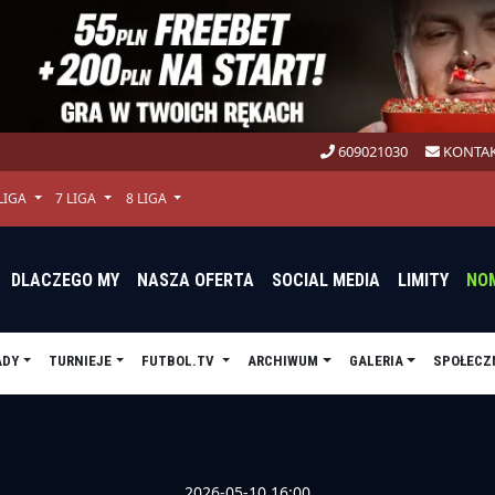
609021030
KONTAK
 LIGA
7 LIGA
8 LIGA
DLACZEGO MY
NASZA OFERTA
SOCIAL MEDIA
LIMITY
NO
ADY
TURNIEJE
FUTBOL.TV
ARCHIWUM
GALERIA
SPOŁECZ
2026-05-10 16:00