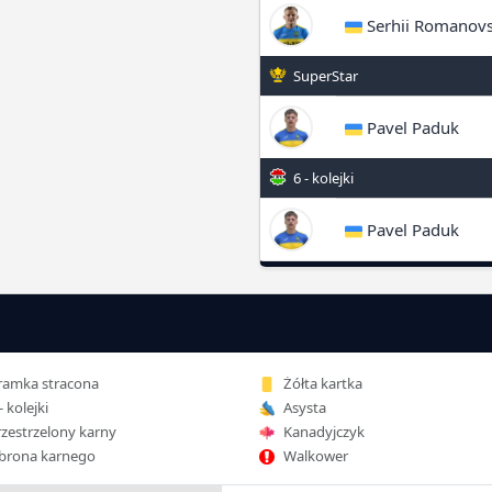
Serhii Romanovs
SuperStar
Pavel Paduk
6 - kolejki
Pavel Paduk
amka stracona
Żółta kartka
- kolejki
Asysta
zestrzelony karny
Kanadyjczyk
rona karnego
Walkower