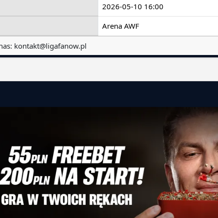
2026-05-10 16:00
Arena AWF
nas:
kontakt@ligafanow.pl