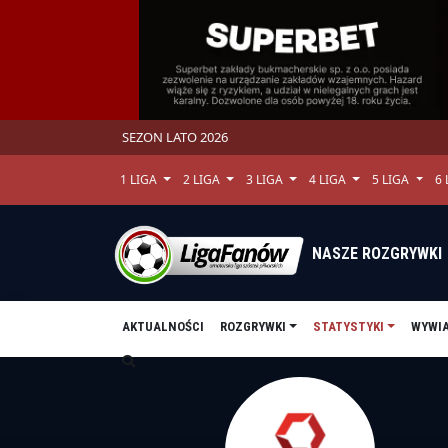
SEZON LATO 2026
1 LIGA
2 LIGA
3 LIGA
4 LIGA
5 LIGA
6
NASZE ROZGRYWKI
AKTUALNOŚCI
ROZGRYWKI
STATYSTYKI
WYWI