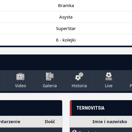
Bramka
Asysta
SuperStar
6 - kolejki
Video
Galeria
Historia
Live
P
TERNOVITSIA
darzenie
Ilość
Imie i nazwisko