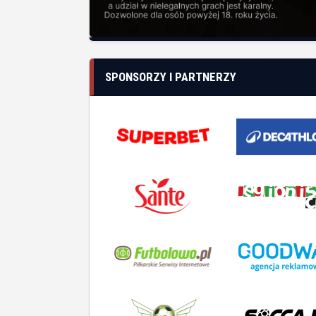
O N
Histo
Boisk