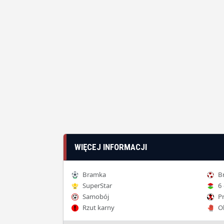
WIĘCEJ INFORMACJI
Bramka
Br
SuperStar
6 
Samobój
Pr
Rzut karny
Ob