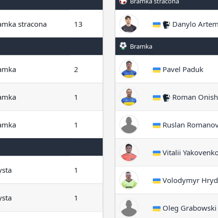
Bramka stracona
amka stracona
13
Danylo Arte
Bramka
amka
2
Pavel Paduk
amka
1
Roman Onish
amka
1
Ruslan Romanov
Vitalii Yakovenk
ysta
1
Volodymyr Hryd
ysta
1
Oleg Grabowski