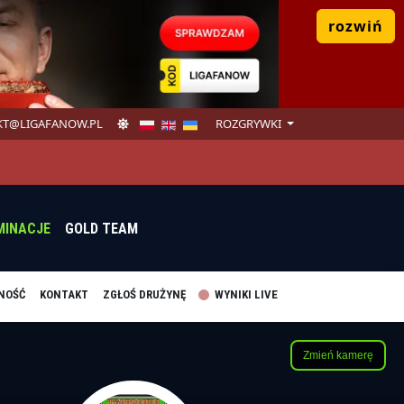
rozwiń
T@LIGAFANOW.PL
ROZGRYWKI
MINACJE
GOLD TEAM
NOŚĆ
KONTAKT
ZGŁOŚ DRUŻYNĘ
WYNIKI LIVE
Zmień kamerę